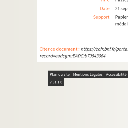
Date
21 se
Support
Papier
médail
Citer ce document :
https://ccfr.bnf.fr/por
record=eadcgm:EADC:b79843064
Plan du site
Mentions Légales
Accessibilit
v 31.1.0