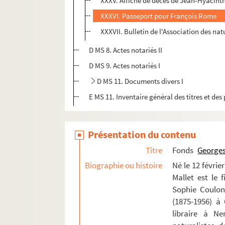
XXXV. Affiche de décès de Jean-Hyacint
XXXVI. Passeport pour François Rome
XXXVII. Bulletin de l'Association des nat
D MS 8. Actes notariés II
D MS 9. Actes notariés I
D MS 11. Documents divers I
E MS 11. Inventaire général des titres et d
Présentation du contenu
Titre
Fonds
Georges
Biographie ou histoire
Né le 12 févrie
Mallet est le f
Sophie Coulon 
(1875-1956) à 
libraire à N