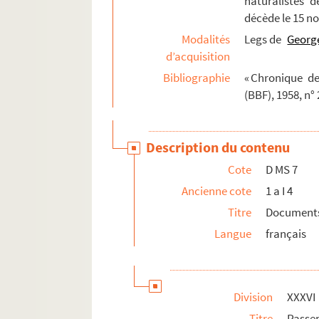
naturalistes d
décède le 15 n
Modalités
Legs de
George
d’acquisition
Bibliographie
« Chronique de
(BBF), 1958, n° 
Description du contenu
Cote
D MS 7
Ancienne cote
1 a I 4
Titre
Documents 
Langue
français
Division
XXXVI
Titre
Passe