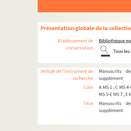
Présentation globale de la collecti
Etablissement de
Bibliothèque m
conservation
Tous les
Intitulé de l'instrument de
Manuscrits d
recherche
supplément
Cote
A MS 1 ; C MS 4-
MS 5-E MS 7 ; E 
Titre
Manuscrits d
supplément