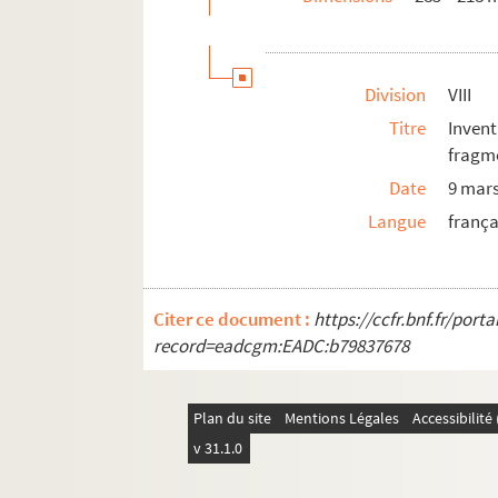
Division
VIII
Titre
Inven
fragm
Date
9 mar
Langue
frança
Citer ce document :
https://ccfr.bnf.fr/por
record=eadcgm:EADC:b79837678
Plan du site
Mentions Légales
Accessibilit
v 31.1.0