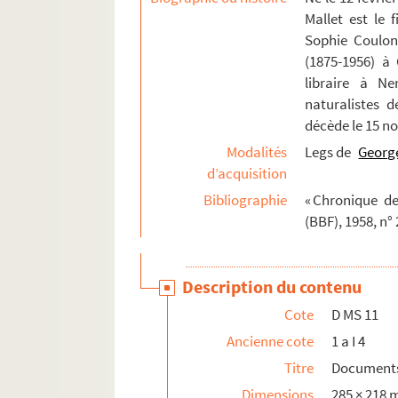
Mallet est le f
Sophie Coulon 
(1875-1956) à 
libraire à N
naturalistes d
décède le 15 n
Modalités
Legs de
George
d’acquisition
Bibliographie
« Chronique de
(BBF), 1958, n° 
Description du contenu
Cote
D MS 11
Ancienne cote
1 a I 4
Titre
Documents 
Dimensions
285 × 218