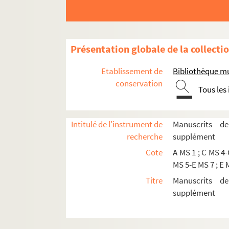
Présentation globale de la collecti
Etablissement de
Bibliothèque m
conservation
Tous les
Intitulé de l'instrument de
Manuscrits d
recherche
supplément
Cote
A MS 1 ; C MS 4-
E MS 5. Catalogue de la bibliothèque de Ne
MS 5-E MS 7 ; E 
A MS 1. Table des comédies de Carlo Goldoni
Titre
Manuscrits d
supplément
ICO A 1. Antoine-René Trinquart. Homme mûr pens
Institutions culturelles de Nemours
Fonds Georges-Mallet