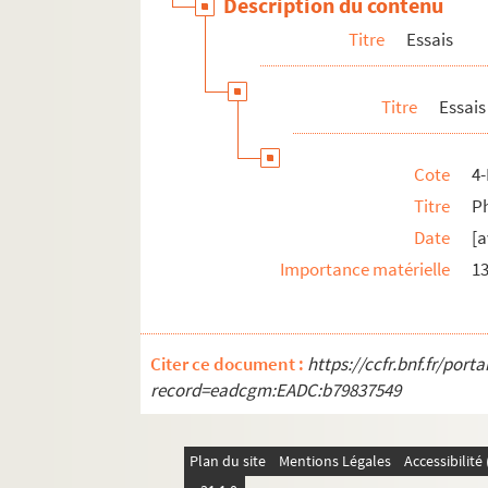
Description du contenu
Titre
Essais
Titre
Essais
Cote
4
Titre
Ph
Date
[a
Importance matérielle
13
Citer ce document :
https://ccfr.bnf.fr/por
record=eadcgm:EADC:b79837549
Plan du site
Mentions Légales
Accessibilit