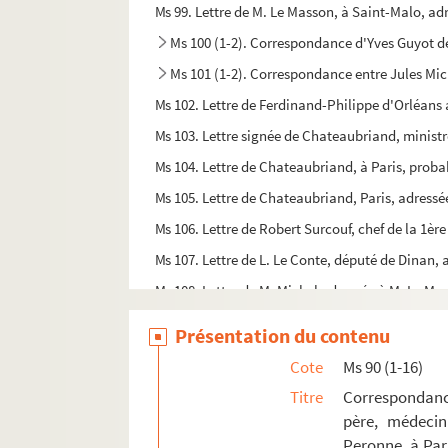
Ms 99. Lettre de M. Le Masson, à Saint-Malo, adr
Ms 100 (1-2). Correspondance d'Yves Guyot de
Ms 101 (1-2). Correspondance entre Jules Mic
Ms 102. Lettre de Ferdinand-Philippe d'Orléans 
Ms 103. Lettre signée de Chateaubriand, ministre
Ms 104. Lettre de Chateaubriand, à Paris, proba
Ms 105. Lettre de Chateaubriand, Paris, adressé
Ms 106. Lettre de Robert Surcouf, chef de la 1ère
Ms 107. Lettre de L. Le Conte, député de Dinan, a
Ms 108. Lettre de M. Michel adressée à M. Le Man
Ms 109. Lettre de Maurice Druon, secrétaire perp
Présentation du contenu
Ms 110. Lettre de René Pleven, Paris, adressée 
Cote
Ms 90 (1-16)
Ms 111. Carte de Max Jacob, Quimper, adressée à
Titre
Correspondanc
Ms 112 (1-2). Correspondance de Colette Segh
père, médecin
Peronne, à Pari
Ms 113. Correspondance entre Eugène Doublet, su