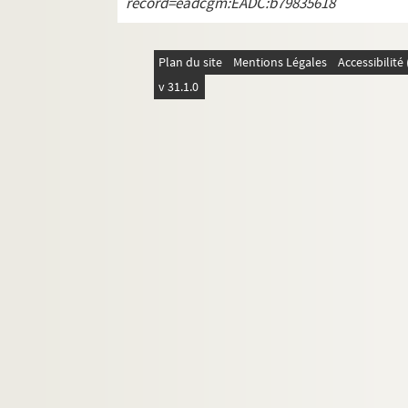
record=eadcgm:EADC:b79835618
Ms 128. Acte concernant le couvent des frères 
Ms 129. Cahier extraordinaire des très humbles 
Plan du site
Mentions Légales
Accessibilit
Ms 130 (1-28). Procès pour affaire de mœurs e
v 31.1.0
Ms 131. Biographie de Charles-Rolland Néel (17
Ms 132. Société du Parnasse dinannais
Ms 133. Certificat de mariage entre Joseph-Mar
Ms 134. Annick Pégeault-Cueff. La course aux tr
Ms 135 (1-5). Poèmes de Robert Brasillach et
Ms 136. "Le Chagrin d'Ignace" de Maurice Sach
Ms 137. F. Brouard. Voyage présidentiel en Afri
Ms 138. Comment Dinan a vécu la Révolution, 
Ms 139. Notices biographiques concernant la fam
Ms 140. Règlement particulier du tournoi de Bri
Ms 141. Tribunal de Dinan. Compte-rendu d'audi