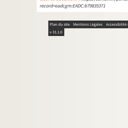
record=eadcgm:EADC:b79835371
Plan du site
Mentions Légales
Accessibilit
v 31.1.0