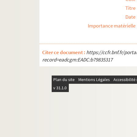
Titre
Date
Importance matérielle
Citer ce document :
https://ccfr.bnf.fr/por
record=eadcgm:EADC:b79835317
Plan du site
Mentions Légales
Accessibilit
v 31.1.0