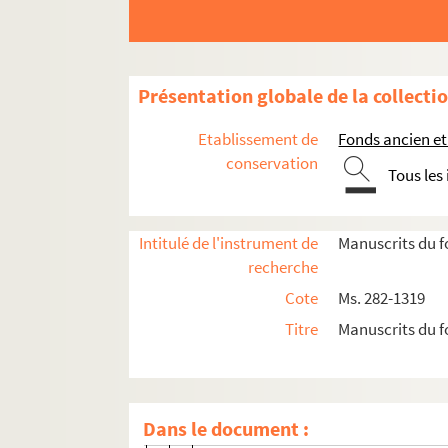
Département de Seine-et-Marne
Comté de Champagne
Autres départements
Présentation globale de la collecti
Pays étrangers
Etablissement de
Fonds ancien et
Notes sur l'art
conservation
Archéologie
Tous les
Les inscriptions antiques
Paganisme et christianisme antique
Intitulé de l'instrument de
Manuscrits du f
Hérésies chrétiennes et sorcellerie
recherche
Histoire du suicide
Cote
Ms. 282-1319
Vie sociale scientifique et privée
Titre
Manuscrits du f
Les sociétés savantes
Recensions de livres écrites par Félix
Affaire Guillaume Libri
Dans le document :