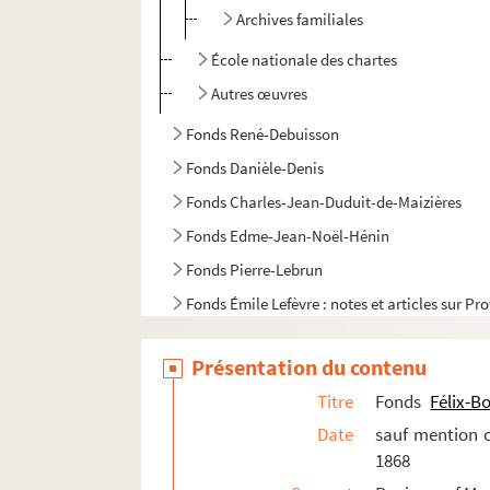
Archives familiales
École nationale des chartes
Autres œuvres
Fonds René-Debuisson
Fonds Danièle-Denis
Fonds Charles-Jean-Duduit-de-Maizières
Fonds Edme-Jean-Noël-Hénin
Fonds Pierre-Lebrun
Fonds Émile Lefèvre : notes et articles sur Pr
Fonds Maximilien-Michelin, suite
Présentation du contenu
Fonds Armand-Bernard-Moreau-de-La Roche
Titre
Fonds
Félix-B
Fonds de la famille Pétillon et de ses alliés
Date
sauf mention c
Fonds Jean-Baptiste-Rivot
1868
Fonds Louis-Rogeron