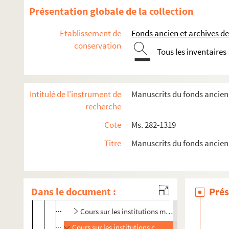
Présentation globale de la collection
Notes sur l'art
Archéologie
Etablissement de
Fonds ancien et archives de
conservation
Les inscriptions antiques
Tous les inventaires
Paganisme et christianisme antique
Hérésies chrétiennes et sorcellerie
Intitulé de l'instrument de
Manuscrits du fonds ancien 
Histoire du suicide
recherche
Vie sociale scientifique et privée
Cote
Ms. 282-1319
École nationale des chartes
Titre
Manuscrits du fonds ancien
Félix Bourquelot. Notes de cours
Cours de paléographie latine et de diplomatiqu
Cours de géographie historique sur la Gaule
Dans le document :
Prés
Ms. 943. Cours sur les institutions mérovingiennes
Cours sur les institutions mérovingiennes
Cours sur les institutions carolingiennes