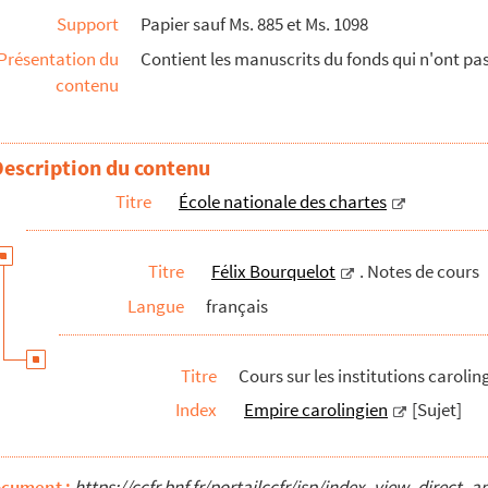
Support
Papier sauf Ms. 885 et Ms. 1098
s
Présentation du
Contient les manuscrits du fonds qui n'ont pa
monétaires
contenu
s
tulaires
Description du contenu
Titre
École nationale des chartes
çon 1 à 5
Titre
Félix Bourquelot
. Notes de cours
ns 1 à 27 et notes
Langue
français
Titre
Cours sur les institutions caroli
Index
Empire carolingien
[Sujet]
ocument :
https://ccfr.bnf.fr/portailccfr/jsp/index_view_dire