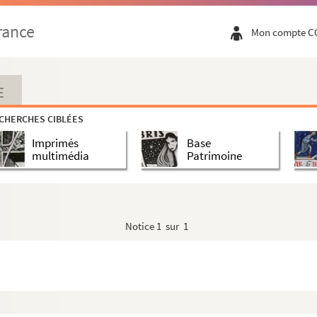
rance
Mon compte C
E
s pseaumes des vespres des fériés de la semaine, ...
CHERCHES CIBLÉES
Imprimés
Base
multimédia
Patrimoine
Notice
1 sur 1