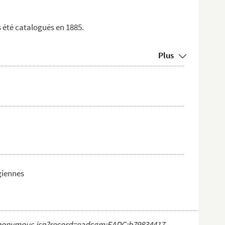
s été catalogués en 1885.
Plus
ngiennes
ct_anonymous.jsp?record=eadcgm:EADC:b79834417