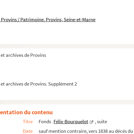
 Provins / Patrimoine. Provins, Seine-et-Marne
et archives de Provins
 et archives de Provins. Supplément 2
e française
entation du contenu
 et carolingiennes : introduction et résumé
Titre
Fonds
Félix-Bourquelot
, suite
Date
sauf mention contraire, vers 1838 au décès du