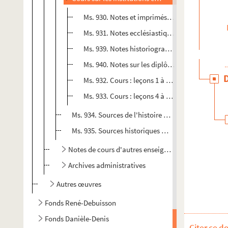
Ms. 930. Notes et imprimés sur les Carolingien
Ms. 931. Notes ecclésiastiques, littéraires et 
Ms. 939. Notes historiographiques et littéraire
Ms. 940. Notes sur les diplômes, chartes et car
Ms. 932. Cours : leçons 1 à 4, 9, 12 à 17, 20 à 30
Ms. 933. Cours : leçons 4 à 8, 10, 11 18, 19
Ms. 934. Sources de l'histoire des Carolingiens : le
Ms. 935. Sources historiques mérovingiennes : leço
Notes de cours d'autres enseignants
Archives administratives
Autres œuvres
Fonds René-Debuisson
Fonds Danièle-Denis
Citer ce d