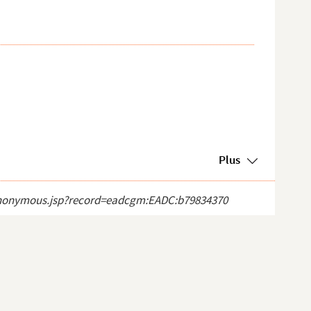
Plus
ct_anonymous.jsp?record=eadcgm:EADC:b79834370