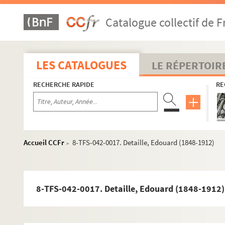
Correspondance
Catalogue collectif de F
Lettres envoyées par Yvette Guilbert
8-TFS-042-0001. Aïtoff, Irène (1904-2006)
8-TFS-042-0002. Alexandre, Arsène (1859-1937)
LES CATALOGUES
LE RÉPERTOIR
8-TFS-042-0003. Artus, Louis (1870-1960)
RECHERCHE RAPIDE
RE
8-TFS-042-0044. Bac, Ferdinand (1859-1952)
4-TFS-042-001. Ballasko [sic]
4-TFS-042-002. Ballot, Marcel (1860-1930)
4-TFS-042-003. Barthou, Louis (1862-1934)
Accueil CCFr
8-TFS-042-0017. Detaille, Edouard (1848-1912)
>
4-TFS-042-005. Joseph Bédier (1864-1938)
8-TFS-042-0004. Bernard, Raymond (1891-1977)
8-TFS-042-0005. Bernhardt, Sarah (1844-1923)
8-TFS-042-0017. Detaille, Edouard (1848-1912)
8-TFS-042-0006. Bodinier, Charles (1844-1911)
4-TFS-042-019. Bond