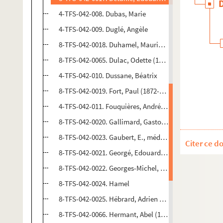
4-TFS-042-008. Dubas, Marie
4-TFS-042-009. Duglé, Angèle
8-TFS-042-0018. Duhamel, Maurice (1884-1940)
8-TFS-042-0065. Dulac, Odette (1865-1939)
4-TFS-042-010. Dussane, Béatrix
8-TFS-042-0019. Fort, Paul (1872-1960)
4-TFS-042-011. Fouquières, André de
8-TFS-042-0020. Gallimard, Gaston (1881-1975)
8-TFS-042-0023. Gaubert, E., médecin
Citer ce d
8-TFS-042-0021. Georgé, Edouard (1856-1897)
8-TFS-042-0022. Georges-Michel, Michel (1883-1985)
8-TFS-042-0024. Hamel
8-TFS-042-0025. Hébrard, Adrien (1833-1914)
8-TFS-042-0066. Hermant, Abel (1862-1950)