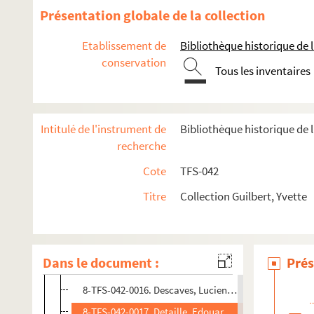
8-TFS-042-0007. Bourdon, Victor
Présentation globale de la collection
8-TFS-042-0008. Brémard
Etablissement de
Bibliothèque historique de la
8-TFS-042-0009. Brisson, Adolphe (1860-1925)
conservation
Tous les inventaires
4-TFS-042-004. Bush, monsieur de
8-TFS-042-0010. Cambon, Paul (1843-1924)
8-TFS-042-0011. Campinchi, César (1882-1941)
Intitulé de l'instrument de
Bibliothèque historique de l
8-TFS-042-0012. Camus, G. (18..-19..? ; photographe)
recherche
8-TFS-042-0013. Caron, Rose (1857-1930)
Cote
TFS-042
8-TFS-042-0014. Charpentier, madame
Titre
Collection Guilbert, Yvette
8-TFS-042-0028. Clément-Janin, Noël (1862-1947)
4-TFS-042-006. Clerc, Charles (1879-1960)
4-TFS-042-007. Coquelin cadet
Dans le document :
Prés
8-TFS-042-0015. Delahalle, Romain (1892-....)
8-TFS-042-0016. Descaves, Lucien (1861-1949)
8-TFS-042-0017. Detaille, Edouard (1848-1912)