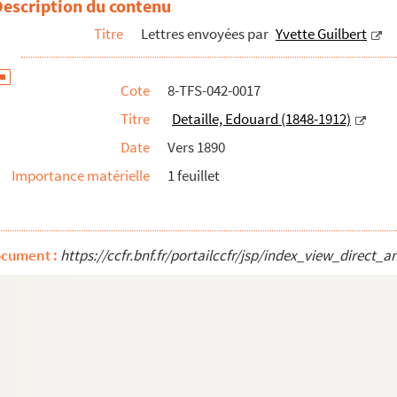
Description du contenu
Titre
Lettres envoyées par
Yvette Guilbert
Cote
8-TFS-042-0017
Titre
Detaille, Edouard (1848-1912)
Date
Vers 1890
Importance matérielle
1 feuillet
ocument :
https://ccfr.bnf.fr/portailccfr/jsp/index_view_dire