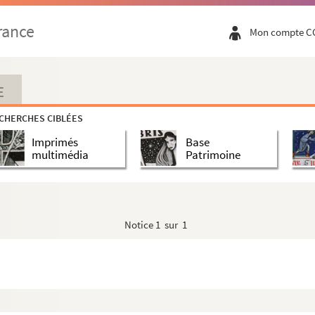
rance
Mon compte C
E
CHERCHES CIBLÉES
Imprimés
Base
multimédia
Patrimoine
Notice
1 sur 1