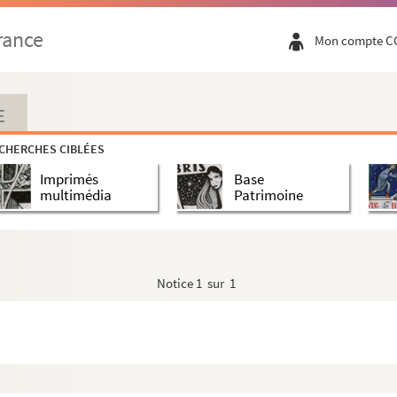
rance
Mon compte C
E
CHERCHES CIBLÉES
Imprimés
Base
multimédia
Patrimoine
Notice
1 sur 1