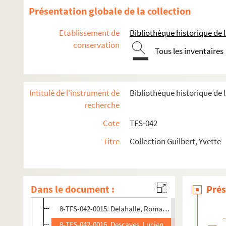
4-TFS-042-019. Bond
Présentation globale de la collection
8-TFS-042-0007. Bourdon, Victor
Etablissement de
Bibliothèque historique de la
8-TFS-042-0008. Brémard
conservation
Tous les inventaires
8-TFS-042-0009. Brisson, Adolphe (1860-1925)
4-TFS-042-004. Bush, monsieur de
8-TFS-042-0010. Cambon, Paul (1843-1924)
Intitulé de l'instrument de
Bibliothèque historique de l
8-TFS-042-0011. Campinchi, César (1882-1941)
recherche
8-TFS-042-0012. Camus, G. (18..-19..? ; photographe)
Cote
TFS-042
8-TFS-042-0013. Caron, Rose (1857-1930)
Titre
Collection Guilbert, Yvette
8-TFS-042-0014. Charpentier, madame
8-TFS-042-0028. Clément-Janin, Noël (1862-1947)
4-TFS-042-006. Clerc, Charles (1879-1960)
Dans le document :
Prés
4-TFS-042-007. Coquelin cadet
8-TFS-042-0015. Delahalle, Romain (1892-....)
8-TFS-042-0016. Descaves, Lucien (1861-1949)