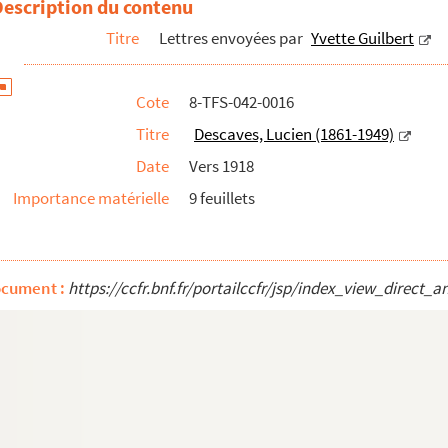
Description du contenu
Titre
Lettres envoyées par
Yvette Guilbert
Cote
8-TFS-042-0016
Titre
Descaves, Lucien (1861-1949)
Date
Vers 1918
Importance matérielle
9 feuillets
ocument :
https://ccfr.bnf.fr/portailccfr/jsp/index_view_dire