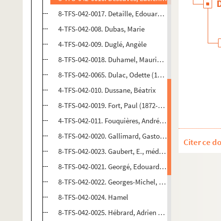
8-TFS-042-0017. Detaille, Edouard (1848-1912)
4-TFS-042-008. Dubas, Marie
4-TFS-042-009. Duglé, Angèle
8-TFS-042-0018. Duhamel, Maurice (1884-1940)
8-TFS-042-0065. Dulac, Odette (1865-1939)
4-TFS-042-010. Dussane, Béatrix
8-TFS-042-0019. Fort, Paul (1872-1960)
4-TFS-042-011. Fouquières, André de
8-TFS-042-0020. Gallimard, Gaston (1881-1975)
Citer ce d
8-TFS-042-0023. Gaubert, E., médecin
8-TFS-042-0021. Georgé, Edouard (1856-1897)
8-TFS-042-0022. Georges-Michel, Michel (1883-1985)
8-TFS-042-0024. Hamel
8-TFS-042-0025. Hébrard, Adrien (1833-1914)