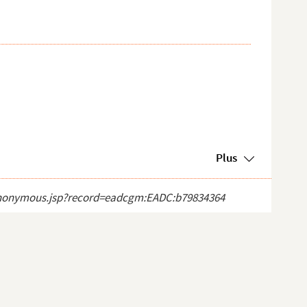
Plus
ct_anonymous.jsp?record=eadcgm:EADC:b79834364