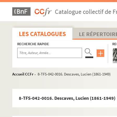
Catalogue collectif de F
Correspondance
Lettres envoyées par Yvette Guilbert
8-TFS-042-0001. Aïtoff, Irène (1904-2006)
LES CATALOGUES
LE RÉPERTOIR
8-TFS-042-0002. Alexandre, Arsène (1859-1937)
RECHERCHE RAPIDE
RE
8-TFS-042-0003. Artus, Louis (1870-1960)
8-TFS-042-0044. Bac, Ferdinand (1859-1952)
4-TFS-042-001. Ballasko [sic]
4-TFS-042-002. Ballot, Marcel (1860-1930)
Accueil CCFr
8-TFS-042-0016. Descaves, Lucien (1861-1949)
>
4-TFS-042-003. Barthou, Louis (1862-1934)
4-TFS-042-005. Joseph Bédier (1864-1938)
8-TFS-042-0004. Bernard, Raymond (1891-1977)
8-TFS-042-0016. Descaves, Lucien (1861-1949)
8-TFS-042-0005. Bernhardt, Sarah (1844-1923)
8-TFS-042-0006. Bodinier, Charles (1844-1911)