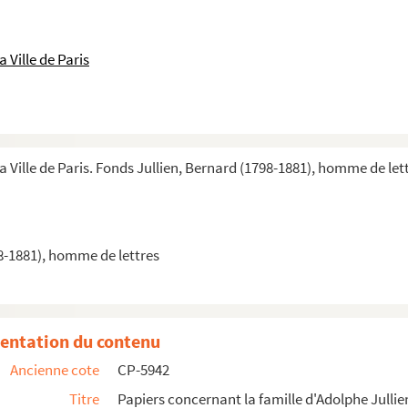
 Ville de Paris
a Ville de Paris. Fonds Jullien, Bernard (1798-1881), homme de let
8-1881), homme de lettres
entation du contenu
Ancienne cote
CP-5942
re et de philosophie
Titre
Papiers concernant la famille d'Adolphe Jullie
 impériale, ou exposé par ordre de genres...