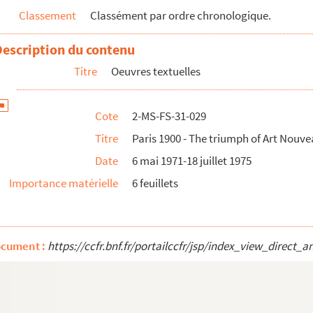
Classement
Classément par ordre chronologique.
olls
Description du contenu
Titre
Oeuvres textuelles
Cote
2-MS-FS-31-029
Titre
Paris 1900 - The triumph of Art Nouv
Date
6 mai 1971-18 juillet 1975
Importance matérielle
6 feuillets
ocument :
https://ccfr.bnf.fr/portailccfr/jsp/index_view_dire
s XVI
0-1940