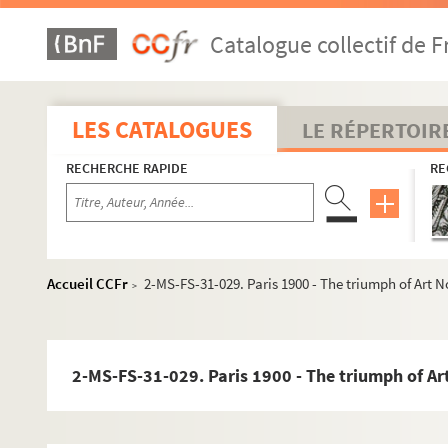
Oeuvres textuelles
Catalogue collectif de F
4-MS-FS-31-300. Les meubles équivoques
Les Morot-Chandonneur
Gilberte retrouvée
LES CATALOGUES
LE RÉPERTOIR
4-MS-FS-31-304. Une blonde au Mexique
RECHERCHE RAPIDE
RE
4-MS-FS-31-305. La Panama
4-MS-FS-31-306. Le cirque du Père-Lachaise
4-MS-FS-31-307. La veuve du baronnet
Dictionnaire du snobisme
Accueil CCFr
2-MS-FS-31-029. Paris 1900 - The triumph of Art 
>
Scraps
Mémoires d'une Bergère
Château-Bonheur
2-MS-FS-31-029. Paris 1900 - The triumph of A
4-MS-FS-31-389. Les styles
My Lord