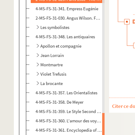
4-MS-FS-31-341. Empress Eugénie
2-MS-FS-31-030. Angus Wilson. For whom the cloche t
Les symbolistes
4-MS-FS-31-348. Les antiquaires
Apollon et compagnie
Jean Lorrain
Montmartre
Violet Trefusis
La brocante
4-MS-FS-31-357. Les Orientalistes
4-MS-FS-31-358. De Meyer
Citer ce d
4-MS-FS-31-359. Le Style Second Empire. Le Style Loui
4-MS-FS-31-360. L'amour des voyages au XIXe siècle
4-MS-FS-31-361. Encyclopedia of decorative arts, 189