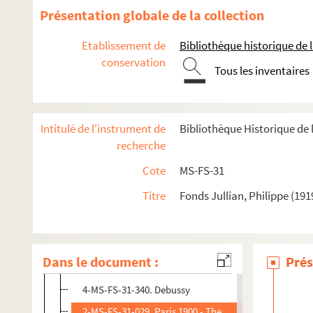
Café Society
Présentation globale de la collection
Édouard VII
Etablissement de
Bibliothèque historique de la
Delacroix
conservation
Tous les inventaires
Les reines mortes du Portugal
4-MS-FS-31-381. L'art de recevoir
Robert de Montesquiou : un prince 1900
Intitulé de l'instrument de
Bibliothèque Historique de l
Les collectionneurs
recherche
Oscar Wilde
Cote
MS-FS-31
8-MS-FS-31-106. Paris Spy
Titre
Fonds Jullian, Philippe (191
La fuite en Égypte
4-MS-FS-31-362. Cornelia Otis Skinner. Madame Sara
Esthètes et magiciens : l'art fin-de-siècle
Dans le document :
Prés
D'Annunzio
4-MS-FS-31-340. Debussy
2-MS-FS-31-029. Paris 1900 - The triumph of Art Nouv