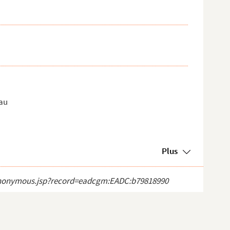
eau
Plus
ct_anonymous.jsp?record=eadcgm:EADC:b79818990