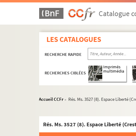
Catalogue co
LES CATALOGUES
RECHERCHE RAPIDE
Imprimés
multimédia
RECHERCHES CIBLÉES
Accueil CCFr
Rés. Ms. 3527 (8). Espace Liberté (Cr
>
Rés. Ms. 3432-3493, 3553-3635. Carnets de note
Rés. Ms. 3494-3518. Brouillons, états prépara
Rés. Ms. 3527 (8). Espace Liberté (Cres
Rés. Ms. 3519-3539. Correspondance littéraire et
Rés. Ms. 3519. Correspondance passive (A