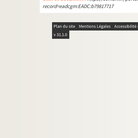
record=eadcgm:EADC:b79817717
Plan du site
Mentions Légales
Accessibilit
v 31.1.0