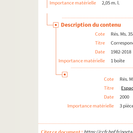
Importance matérielle
2,05 m. l.
Rés. Ms. 3529. Correspondance passive (H
Rés. Ms. 3530. Correspondance passive (Em
Description du contenu
Rés. Ms. 3531. Correspondance passive 
Cote
Rés. Ms. 3
Rés. Ms. 3532. Correspondance passive (Jac
Titre
Correspond
Rés. Ms. 3533. Correspondance passive (L
Date
1982-2018
Rés. Ms. 3534. Correspondance passive (
Importance matérielle
1 boîte
Rés. Ms. 3535. Correspondance passive (
Rés. Ms. 3536. Correspondance passive (Sa
Cote
Rés. M
Rés. Ms. 3537. Correspondance passive (Si
Titre
Espac
Rés. Ms. 3538. Correspondance passive (T
Date
2000
Rés. Ms. 3539. Correspondance reçue par A. É
Importance matérielle
3 pièc
Rés. Ms. 3708-3711 ; 3714. Donations complé
Citer ce document :
https://ccfr.bnf.fr/por