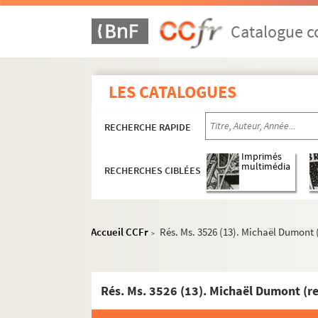
Catalogue co
LES CATALOGUES
RECHERCHE RAPIDE
Imprimés
multimédia
RECHERCHES CIBLÉES
Accueil CCFr
Rés. Ms. 3526 (13). Michaël Dumont
>
Rés. Ms. 3432-3493, 3553-3635. Carnets de note
Rés. Ms. 3526 (13). Michaël Dumont (
Rés. Ms. 3494-3518. Brouillons, états prépara
Rés. Ms. 3519-3539. Correspondance littéraire et