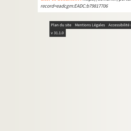
record=eadcgm:EADC:b79817706
Plan du site
Mentions Légales
Accessibilit
v 31.1.0