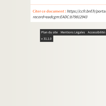
Citer ce document :
https://ccfr.bnf.fr/por
record=eadcgm:EADC:b79812943
Plan du site
Mentions Légales
Accessibilit
v 31.1.0