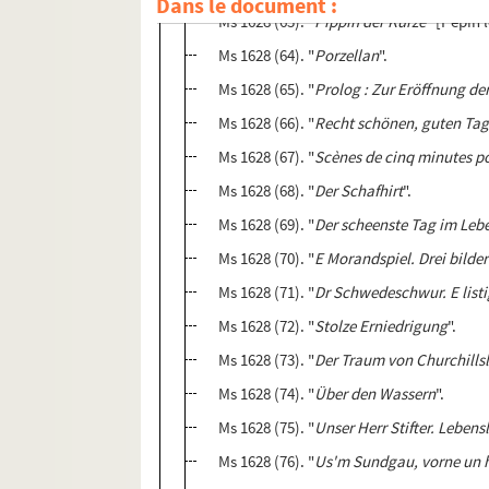
Dans le document :
Ms 1628 (63). "
Pippin der Kurze
" [Pépin l
Ms 1628 (64). "
Porzellan
".
Ms 1628 (65). "
Prolog : Zur Eröffnung d
Ms 1628 (66). "
Recht schönen, guten Tag,
Ms 1628 (67). "
Scènes de cinq minutes po
Ms 1628 (68). "
Der Schafhirt
".
Ms 1628 (69). "
Der scheenste Tag im Le
Ms 1628 (70). "
E Morandspiel. Drei bild
Ms 1628 (71). "
Dr Schwedeschwur. E listi
Ms 1628 (72). "
Stolze Erniedrigung
".
Ms 1628 (73). "
Der Traum von Churchills
Ms 1628 (74). "
Über den Wassern
".
Ms 1628 (75). "
Unser Herr Stifter. Lebensl
Ms 1628 (76). "
Us'm Sundgau, vorne un h