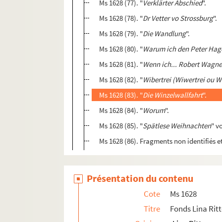
Ms 1628 (77). "
Verklärter Abschied
".
Ms 1628 (78). "
Dr Vetter vo Strossburg
".
Ms 1628 (79). "
Die Wandlung
".
Ms 1628 (80). "
Warum ich den Peter Hag
Ms 1628 (81). "
Wenn ich... Robert Wagner
Ms 1628 (82). "
Wibertrei (Wiwertrei ou W
Ms 1628 (83). "
Die Winzelwallfahrt
".
Ms 1628 (84). "
Worum
".
Ms 1628 (85). "
Spätlese Weihnachten
" v
Ms 1628 (86). Fragments non identifiés e
Présentation du contenu
Cote
Ms 1628
Titre
Fonds Lina Rit