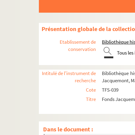
Présentation globale de la collecti
Etablissement de
Bibliothèque his
conservation
Tous les
Intitulé de l'instrument de
Bibliothèque his
recherche
Jacquemont, Ma
Vie professionnelle
Cote
TFS-039
Acteur
Titre
Fonds Jacquemo
Metteur en scène
Directeur de théâtre, de festivals, de co
Spectateur
Dans le document :
Documentation