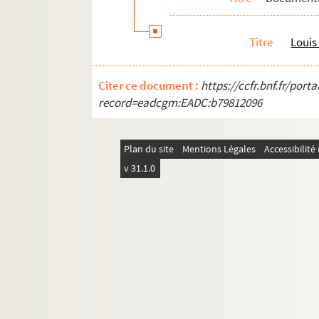
Titre
Louis
Citer ce document :
https://ccfr.bnf.fr/por
record=eadcgm:EADC:b79812096
Plan du site
Mentions Légales
Accessibilit
v 31.1.0