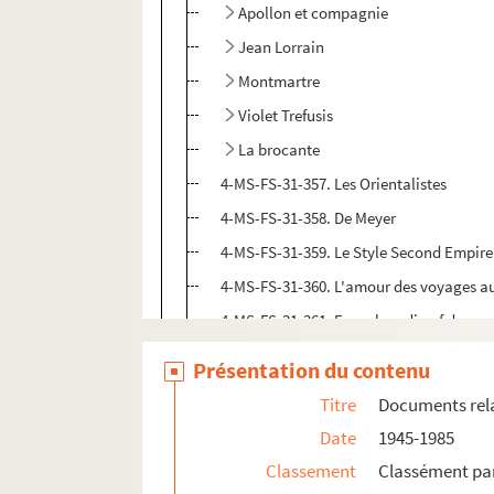
Apollon et compagnie
Jean Lorrain
Montmartre
Violet Trefusis
La brocante
4-MS-FS-31-357. Les Orientalistes
4-MS-FS-31-358. De Meyer
4-MS-FS-31-359. Le Style Second Empire.
4-MS-FS-31-360. L'amour des voyages au
4-MS-FS-31-361. Encyclopedia of decorat
Sarah Bernhardt
Présentation du contenu
4-MS-FS-31-365. Storia e cronache dell
Titre
Documents relat
4-MS-FS-31-366. Les mauvais pauvres : 
Date
1945-1985
Illustrations d'oeuvres textuelles de tiers
Classement
Classément par