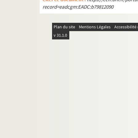
record=eadcgm:EADC:b79812090
Plan du site
Mentions Légales
Accessibilit
v 31.1.0