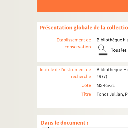
Scraps
Mémoires d'une Bergère
Château-Bonheur
Présentation globale de la collecti
4-MS-FS-31-389. Les styles
Etablissement de
Bibliothèque his
My Lord
conservation
Tous les
Café Society
Édouard VII
Delacroix
Intitulé de l'instrument de
Bibliothèque His
recherche
1977)
Les reines mortes du Portugal
Cote
MS-FS-31
4-MS-FS-31-381. L'art de recevoir
Titre
Fonds Jullian, P
Robert de Montesquiou : un prince 19
Les collectionneurs
Oscar Wilde
Dans le document :
4-MS-FS-31-330. Contrats d'édition