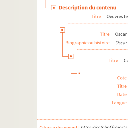
Articles et documents sur Philippe Jullian
Description du contenu
Papiers de famille
Titre
Oeuvres te
Papiers de Ghislain de Diesbach
Titre
Oscar
Biographie ou histoire
Oscar
Titre
Co
Cote
Titre
Date
Langue
Citer ce document :
https://ccfr.bnf.fr/por