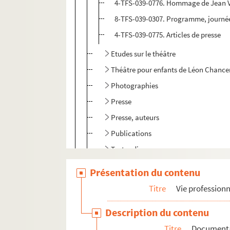
4-TFS-039-0776. Hommage de Jean V
8-TFS-039-0307. Programme, journée
4-TFS-039-0775. Articles de presse
Etudes sur le théâtre
Théâtre pour enfants de Léon Chance
Photographies
Presse
Presse, auteurs
Publications
Textes divers
Ecrivain
Présentation du contenu
Scénariste
Titre
Vie professionn
Enseignement
Description du contenu
Radio
Titre
Document