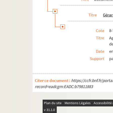
Distinctions
Correspondance générale
Titre
Gérar
Mémoires
Vie personnelle
Cote
8
Titre
A
de
Date
en
Support
p
Citer ce document :
https://ccfr.bnf.fr/por
record=eadcgm:EADC:b79811883
Plan du site
Mentions Légales
Accessibilit
v 31.1.0