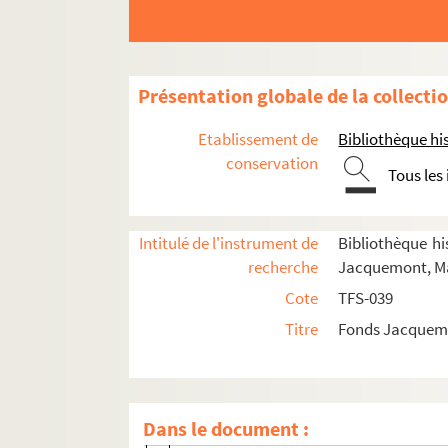
Présentation globale de la collecti
Etablissement de
Bibliothèque his
conservation
Vie professionnelle
Tous les
Acteur
Metteur en scène
Intitulé de l'instrument de
Bibliothèque his
recherche
Jacquemont, Ma
Directeur de théâtre, de festivals, de co
Cote
TFS-039
Spectateur
Titre
Fonds Jacquemo
Documentation
Jacques Copeau
Louis Jouvet
Dans le document :
Gérard Philipe