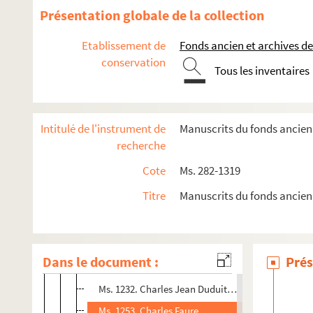
Institutions et administrations
Présentation globale de la collection
Correspondance des administrations
Etablissement de
Fonds ancien et archives de
Notables
conservation
Tous les inventaires
Ms. 1226. Caroline Angebert
Ms. 1254. Elogium venerabilis viri fratis Agidii Au
Ms. 1227. Épitaphe de Nicolas Billatte, copie
Intitulé de l'instrument de
Manuscrits du fonds ancien 
Ms. 1283. Procès-verbal de Louis-Édouard Sivière
recherche
Ms. 1228. Famille Bourquelot
Cote
Ms. 282-1319
Ms. 1229. Antoine Jean Baptiste Bouvet de Cressé. 
Titre
Manuscrits du fonds ancien
Ms. 1248. Gabriel Cénégal. Œuvres
Ms. 1257. Guy Coquille
Ms. 1258. Louis-Alexis Desjardins. Œuvres
Dans le document :
Prés
Ms. 1231. Jean Des Mares
Ms. 1232. Charles Jean Duduit de Maizières
Ms. 1253. Charles Faure