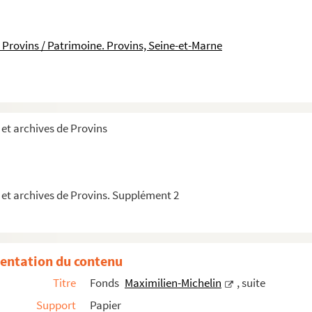
 Provins / Patrimoine. Provins, Seine-et-Marne
bert, presbyteri Agendicaei et eremitae, copie
et archives de Provins
 à la requête d'Émile Génisson contre Louis Léon Blampignon
Déni de justice : dénouement, action d'éclat et huit blessur...
 et archives de Provins. Supplément 2
entation du contenu
Titre
Fonds
Maximilien-Michelin
, suite
Support
Papier