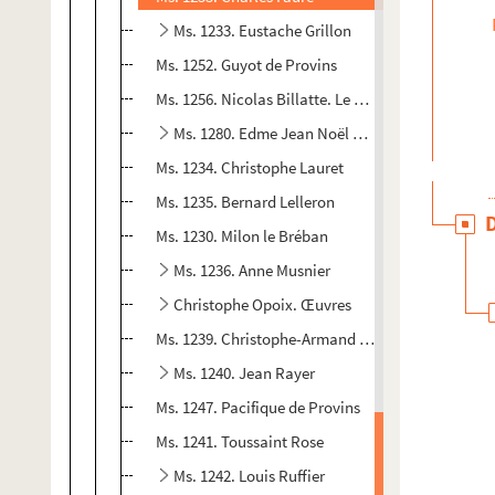
Ms. 1233. Eustache Grillon
Ms. 1252. Guyot de Provins
Ms. 1256. Nicolas Billatte. Le cardinal Guillaume
Ms. 1280. Edme Jean Noël Hénin. Fables sur le d
Ms. 1234. Christophe Lauret
Ms. 1235. Bernard Lelleron
Ms. 1230. Milon le Bréban
Ms. 1236. Anne Musnier
Christophe Opoix. Œuvres
Ms. 1239. Christophe-Armand Opoix
Ms. 1240. Jean Rayer
Ms. 1247. Pacifique de Provins
Ms. 1241. Toussaint Rose
Ms. 1242. Louis Ruffier