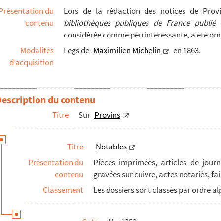
Présentation du
Lors de la rédaction des notices de Prov
contenu
bibliothèques publiques de France publié
e
considérée comme peu intéressante, a été om
 de Bray et Jean de Montbertin
Modalités
Legs de
Maximilien Michelin
en 1863.
ivorce et la teigne
d’acquisition
Description du contenu
Titre
Sur
Provins
Titre
Notables
Présentation du
Pièces imprimées, articles de journ
contenu
gravées sur cuivre, actes notariés, fai
Classement
Les dossiers sont classés par ordre a