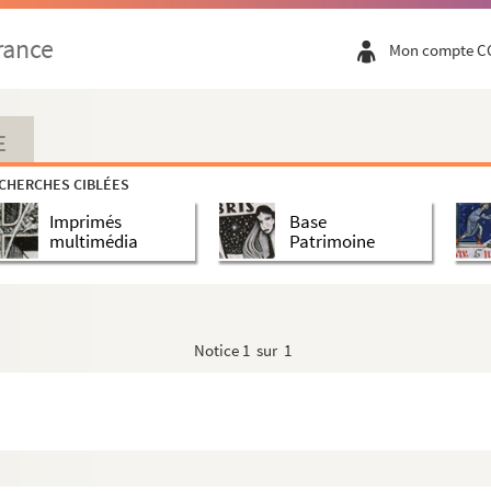
rance
Mon compte C
E
CHERCHES CIBLÉES
Imprimés
Base
multimédia
Patrimoine
Notice
1 sur 1