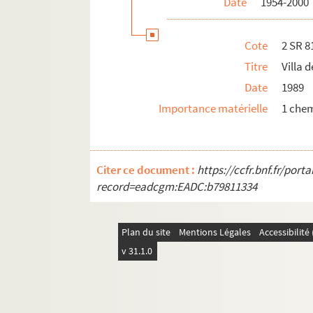
Date
1954-2000
Cote
2 SR 8
Titre
Villa 
Date
1989
Importance matérielle
1 che
Citer ce document :
https://ccfr.bnf.fr/por
record=eadcgm:EADC:b79811334
Plan du site
Mentions Légales
Accessibilit
v 31.1.0