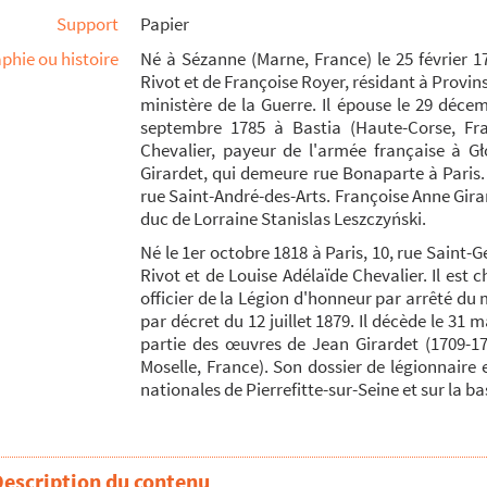
Support
Papier
phie ou histoire
Né à Sézanne (Marne, France) le 25 février 17
Rivot et de Françoise Royer, résidant à Provins
ministère de la Guerre. Il épouse le 29 déce
septembre 1785 à Bastia (Haute-Corse, Fran
Chevalier, payeur de l'armée française à Gł
Girardet, qui demeure rue Bonaparte à Paris. 
rue Saint-André-des-Arts. Françoise Anne Girard
duc de Lorraine Stanislas Leszczyński.
Né le 1er octobre 1818 à Paris, 10, rue Saint-G
Rivot et de Louise Adélaïde Chevalier. Il est
officier de la Légion d'honneur par arrêté du 
par décret du 12 juillet 1879. Il décède le 31 
partie des œuvres de Jean Girardet (1709-1
Moselle, France). Son dossier de légionnaire
nationales de Pierrefitte-sur-Seine et sur la b
gt Capitoli de L'Arioste
Ginguené, notes
Description du contenu