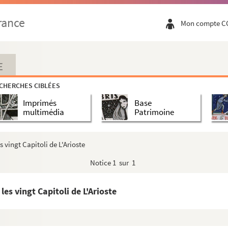
rance
Mon compte C
E
CHERCHES CIBLÉES
e-Marmagne
Imprimés
Base
multimédia
Patrimoine
le
s vingt Capitoli de L'Arioste
Notice
1 sur 1
die de Dante
les vingt Capitoli de L'Arioste