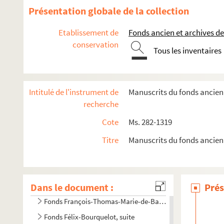
Présentation globale de la collection
Ms. 405. Lettres patentes sur les foires de Champagne et de
Ms. 406. Fragment de traité
Etablissement de
Fonds ancien et archives de
conservation
Ms. 450. Fondation de rente sur le fief de Prunay, paroisse de
Tous les inventaires
Ms. 513. Ðình Chiêủ Nguyêñ. Luc-Van Tiên
Ms. 521. Dictionnaire galant dans l'ordre alphabétique
Intitulé de l'instrument de
Manuscrits du fonds ancien 
Ms. 523. Recueil de fables
recherche
Ms. 529. Traité de philosophie
Cote
Ms. 282-1319
Ms. 530. Recueil de droit civil
Ms. 533. Charles Martin. Abrégé du commun des saints avec le
Titre
Manuscrits du fonds ancien
Ms. 542. Phisica seu Naturae studium
Ms. 813. Cahier d'écolier d'histoire de France
Dans le document :
Ms. 814. Histoire naturelle médicale : Antoine de Jussieu
Prés
Fonds François-Thomas-Marie-de-Baculard-d'Arnaud
Fonds Félix-Bourquelot, suite