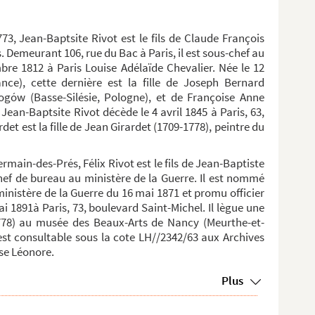
73, Jean-Baptsite Rivot est le fils de Claude François
. Demeurant 106, rue du Bac à Paris, il est sous-chef au
mbre 1812 à Paris Louise Adélaïde Chevalier. Née le 12
ce), cette dernière est la fille de Joseph Bernard
ogów (Basse-Silésie, Pologne), et de Françoise Anne
Jean-Baptsite Rivot décède le 4 avril 1845 à Paris, 63,
et est la fille de Jean Girardet (1709-1778), peintre du
ermain-des-Prés, Félix Rivot est le fils de Jean-Baptiste
 chef de bureau au ministère de la Guerre. Il est nommé
ministère de la Guerre du 16 mai 1871 et promu officier
mai 1891à Paris, 73, boulevard Saint-Michel. Il lègue une
778) au musée des Beaux-Arts de Nancy (Meurthe-et-
 est consultable sous la cote LH//2342/63 aux Archives
ase Léonore.
Plus