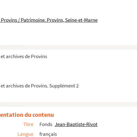
 Brie
 Provins / Patrimoine. Provins, Seine-et-Marne
 Villebon, au bénéfice du collège de Senac
et archives de Provins
s pseaumes des vespres des fériés de la semaine, ...
 et archives de Provins. Supplément 2
entation du contenu
Titre
Fonds
Jean-Baptiste-Rivot
Langue
français