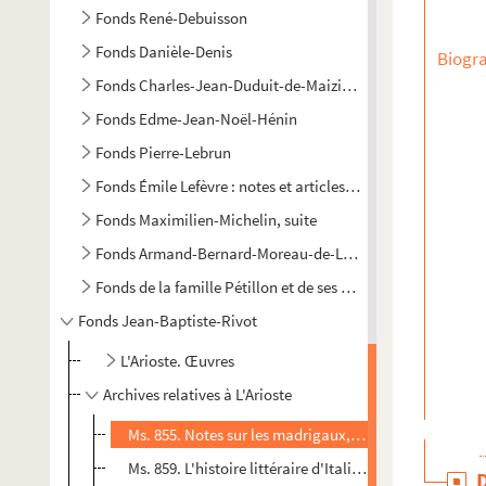
Fonds René-Debuisson
Fonds Danièle-Denis
Biogra
Fonds Charles-Jean-Duduit-de-Maizières
Fonds Edme-Jean-Noël-Hénin
Fonds Pierre-Lebrun
Fonds Émile Lefèvre : notes et articles sur Provins
Fonds Maximilien-Michelin, suite
Fonds Armand-Bernard-Moreau-de-La Rochette
Fonds de la famille Pétillon et de ses alliés
Fonds Jean-Baptiste-Rivot
L'Arioste. Œuvres
Archives relatives à L'Arioste
Ms. 855. Notes sur les madrigaux, les stances et les vin
Ms. 859. L'histoire littéraire d'Italie de Pierre-Louis 