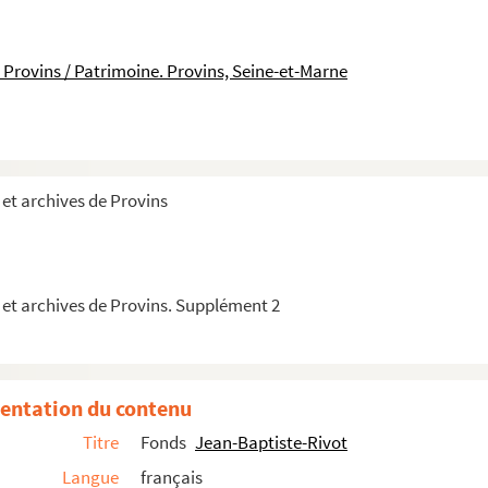
 Provins / Patrimoine. Provins, Seine-et-Marne
 Brie
 Villebon, au bénéfice du collège de Senac
et archives de Provins
 et archives de Provins. Supplément 2
s pseaumes des vespres des fériés de la semaine, ...
entation du contenu
Titre
Fonds
Jean-Baptiste-Rivot
Langue
français