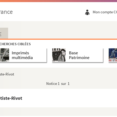
rance
Mon compte C
E
CHERCHES CIBLÉES
Imprimés
Base
multimédia
Patrimoine
e-Marmagne
ste-Rivot
Notice
1 sur 1
le
tiste-Rivot
die de Dante