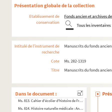
Présentation globale de la collection
Ms. 364. Fables chinoises
Ms. 391. Registre de la confrérie Saint-Lié
Etablissement de
Fonds ancien et archives de
conservation
Ms. 405. Lettres patentes sur les foires de Champagne et de
Tous les inventaires
Ms. 406. Fragment de traité
Ms. 450. Fondation de rente sur le fief de Prunay, paroisse de
Intitulé de l'instrument de
Manuscrits du fonds ancien 
Ms. 513. Ðình Chiêủ Nguyêñ. Luc-Van Tiên
recherche
Ms. 521. Dictionnaire galant dans l'ordre alphabétique
Cote
Ms. 282-1319
Ms. 523. Recueil de fables
Ms. 529. Traité de philosophie
Titre
Manuscrits du fonds ancien
Ms. 530. Recueil de droit civil
Ms. 533. Charles Martin. Abrégé du commun des saints avec le
Dans le document :
Ms. 542. Phisica seu Naturae studium
Prés
Ms. 813. Cahier d'écolier d'histoire de France
Ms. 814. Histoire naturelle médicale : Antoine de Jussieu