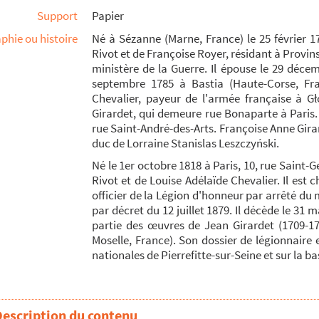
Support
Papier
phie ou histoire
Né à Sézanne (Marne, France) le 25 février 17
Rivot et de Françoise Royer, résidant à Provins
ministère de la Guerre. Il épouse le 29 déce
septembre 1785 à Bastia (Haute-Corse, Fran
Chevalier, payeur de l'armée française à Gł
Girardet, qui demeure rue Bonaparte à Paris. 
rue Saint-André-des-Arts. Françoise Anne Girard
duc de Lorraine Stanislas Leszczyński.
Né le 1er octobre 1818 à Paris, 10, rue Saint-G
Rivot et de Louise Adélaïde Chevalier. Il est
officier de la Légion d'honneur par arrêté du 
par décret du 12 juillet 1879. Il décède le 31 
partie des œuvres de Jean Girardet (1709-1
Moselle, France). Son dossier de légionnaire
nationales de Pierrefitte-sur-Seine et sur la b
Description du contenu