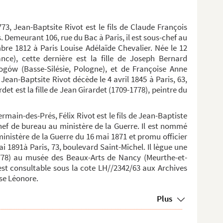
73, Jean-Baptsite Rivot est le fils de Claude François
. Demeurant 106, rue du Bac à Paris, il est sous-chef au
mbre 1812 à Paris Louise Adélaïde Chevalier. Née le 12
ce), cette dernière est la fille de Joseph Bernard
ogów (Basse-Silésie, Pologne), et de Françoise Anne
Jean-Baptsite Rivot décède le 4 avril 1845 à Paris, 63,
et est la fille de Jean Girardet (1709-1778), peintre du
ermain-des-Prés, Félix Rivot est le fils de Jean-Baptiste
 chef de bureau au ministère de la Guerre. Il est nommé
ministère de la Guerre du 16 mai 1871 et promu officier
mai 1891à Paris, 73, boulevard Saint-Michel. Il lègue une
778) au musée des Beaux-Arts de Nancy (Meurthe-et-
 est consultable sous la cote LH//2342/63 aux Archives
ase Léonore.
Plus