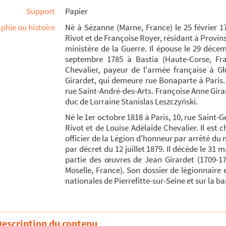
Support
Papier
phie ou histoire
Né à Sézanne (Marne, France) le 25 février 17
Rivot et de Françoise Royer, résidant à Provins
ministère de la Guerre. Il épouse le 29 déce
septembre 1785 à Bastia (Haute-Corse, Fran
Chevalier, payeur de l'armée française à Gł
Girardet, qui demeure rue Bonaparte à Paris. 
rue Saint-André-des-Arts. Françoise Anne Girard
duc de Lorraine Stanislas Leszczyński.
Né le 1er octobre 1818 à Paris, 10, rue Saint-G
Rivot et de Louise Adélaïde Chevalier. Il est
alaguzzi
officier de la Légion d'honneur par arrêté du 
par décret du 12 juillet 1879. Il décède le 31 
 son frère, et à Louis Bagne
partie des œuvres de Jean Girardet (1709-1
Moselle, France). Son dossier de légionnaire
nationales de Pierrefitte-sur-Seine et sur la b
i
uzzi
ofilo
Description du contenu