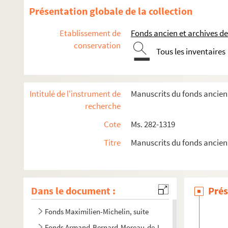
Ms. 530. Recueil de droit civil
Présentation globale de la collection
Ms. 533. Charles Martin. Abrégé du commun des saints avec le
Etablissement de
Fonds ancien et archives de
Ms. 542. Phisica seu Naturae studium
conservation
Tous les inventaires
Ms. 813. Cahier d'écolier d'histoire de France
Ms. 814. Histoire naturelle médicale : Antoine de Jussieu
Fonds François-Thomas-Marie-de-Baculard-d'Arnaud
Intitulé de l'instrument de
Manuscrits du fonds ancien 
Fonds Félix-Bourquelot, suite
recherche
Fonds René-Debuisson
Cote
Ms. 282-1319
Fonds Danièle-Denis
Titre
Manuscrits du fonds ancien
Fonds Charles-Jean-Duduit-de-Maizières
Fonds Edme-Jean-Noël-Hénin
Fonds Pierre-Lebrun
Dans le document :
Prés
Fonds Émile Lefèvre : notes et articles sur Provins
Fonds Maximilien-Michelin, suite
Fonds Armand-Bernard-Moreau-de-La Rochette