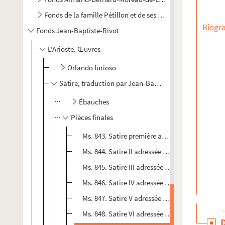
Fonds de la famille Pétillon et de ses alliés
Biogra
Fonds Jean-Baptiste-Rivot
L'Arioste. Œuvres
Orlando furioso
Satire, traduction par Jean-Baptiste-Rivot
Ébauches
Pièces finales
Ms. 843. Satire première adressée à Annibal M
Ms. 844. Satire II adressée à Alexandre Arioste,
Ms. 845. Satire III adressée à son frère Palasso
Ms. 846. Satire IV adressée à Annibal Malaguzz
Ms. 847. Satire V adressée à Sigismond Malag
Ms. 848. Satire VI adressée à Bonaventura Pist