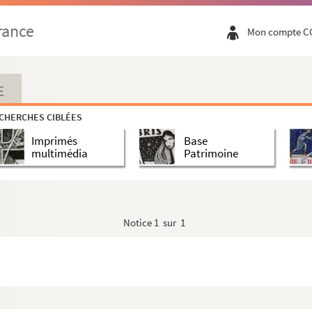
le
rance
Mon compte C
die de Dante
E
CHERCHES CIBLÉES
Imprimés
Base
multimédia
Patrimoine
 Brie
 Villebon, au bénéfice du collège de Senac
Notice
1 sur 1