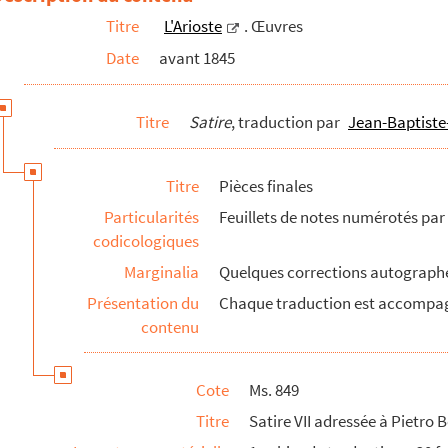
Titre
L'Arioste
. Œuvres
 Jean-Baptiste-Rivot
Date
avant 1845
Rivot
Titre
Satire
, traduction par
Jean-Baptiste
ion par Jean-Baptiste-Rivot
ierre Belly a satisfait à la loi sur le recrute...
Titre
Pièces finales
Particularités
Feuillets de notes numérotés par 
codicologiques
Marginalia
Quelques corrections autographes
Présentation du
Chaque traduction est accompa
contenu
Cote
Ms. 849
Titre
Satire VII adressée à Pietro