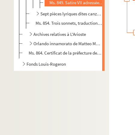
Ms. 849. Satire VII adressée à Pietro Bembo
Sept pièces lyriques dites canzoni, traduction par
Ms. 854. Trois sonnets, traduction par Jean-Baptiste-
Archives relatives à L'Arioste
Orlando innamorato de Matteo Maria Boiardo, traduct
Ms. 864. Certificat de la préfecture de l'Ain constatant que P
Fonds Louis-Rogeron