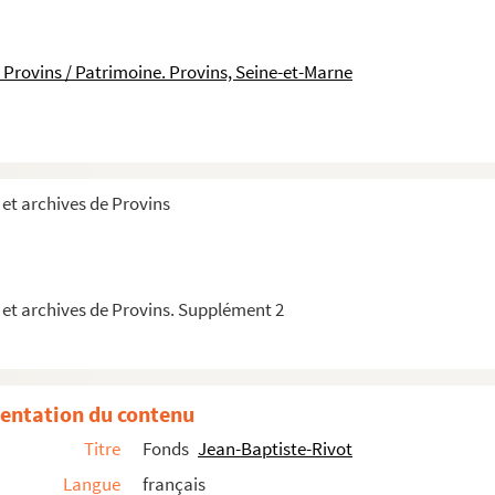
s pseaumes des vespres des fériés de la semaine, ...
 Provins / Patrimoine. Provins, Seine-et-Marne
et archives de Provins
 et archives de Provins. Supplément 2
entation du contenu
Titre
Fonds
Jean-Baptiste-Rivot
Langue
français