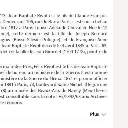
73, Jean-Baptsite Rivot est le fils de Claude François
. Demeurant 106, rue du Bac à Paris, il est sous-chef au
mbre 1812 à Paris Louise Adélaïde Chevalier. Née le 12
ce), cette dernière est la fille de Joseph Bernard
ogów (Basse-Silésie, Pologne), et de Françoise Anne
Jean-Baptsite Rivot décède le 4 avril 1845 à Paris, 63,
et est la fille de Jean Girardet (1709-1778), peintre du
ermain-des-Prés, Félix Rivot est le fils de Jean-Baptiste
 chef de bureau au ministère de la Guerre. Il est nommé
ministère de la Guerre du 16 mai 1871 et promu officier
mai 1891à Paris, 73, boulevard Saint-Michel. Il lègue une
778) au musée des Beaux-Arts de Nancy (Meurthe-et-
 est consultable sous la cote LH//2342/63 aux Archives
ase Léonore.
Plus