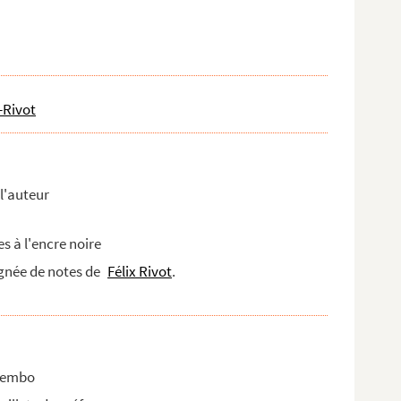
-Rivot
l'auteur
 à l'encre noire
gnée de notes de
Félix Rivot
.
 Bembo