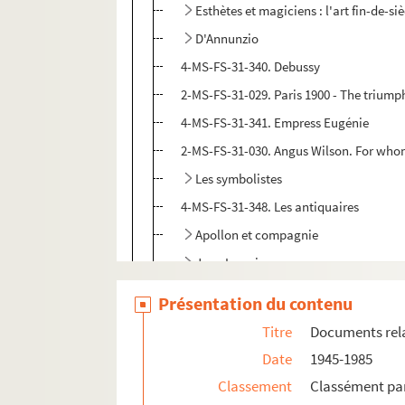
Esthètes et magiciens : l'art fin-de-si
D'Annunzio
4-MS-FS-31-340. Debussy
2-MS-FS-31-029. Paris 1900 - The triump
4-MS-FS-31-341. Empress Eugénie
2-MS-FS-31-030. Angus Wilson. For whom
Les symbolistes
4-MS-FS-31-348. Les antiquaires
Apollon et compagnie
Jean Lorrain
Montmartre
Présentation du contenu
Violet Trefusis
Titre
Documents relat
La brocante
Date
1945-1985
4-MS-FS-31-357. Les Orientalistes
Classement
Classément par
4-MS-FS-31-358. De Meyer