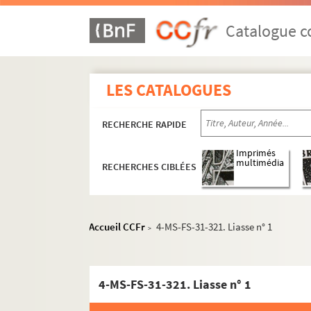
Catalogue co
LES CATALOGUES
RECHERCHE RAPIDE
Imprimés
multimédia
Oeuvres littéraires
RECHERCHES CIBLÉES
Oeuvres graphiques
Correspondance
Accueil CCFr
4-MS-FS-31-321. Liasse n° 1
>
Photographies
Papiers personnels
Documents relatifs à la publication des oeuvres
4-MS-FS-31-321. Liasse n° 1
Oeuvres textuelles