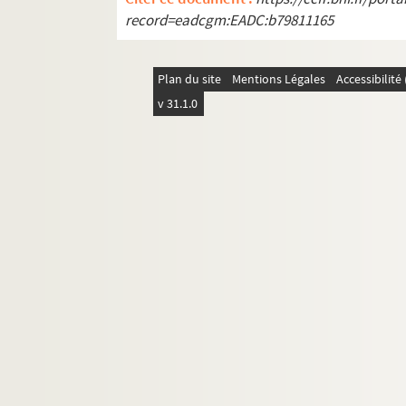
record=eadcgm:EADC:b79811165
Plan du site
Mentions Légales
Accessibilit
v 31.1.0