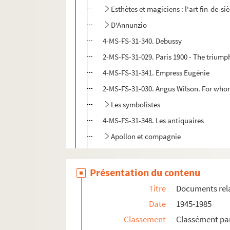
Esthètes et magiciens : l'art fin-de-si
D'Annunzio
4-MS-FS-31-340. Debussy
2-MS-FS-31-029. Paris 1900 - The triump
4-MS-FS-31-341. Empress Eugénie
2-MS-FS-31-030. Angus Wilson. For whom
Les symbolistes
4-MS-FS-31-348. Les antiquaires
Apollon et compagnie
Jean Lorrain
Montmartre
Présentation du contenu
Violet Trefusis
Titre
Documents relat
La brocante
Date
1945-1985
4-MS-FS-31-357. Les Orientalistes
Classement
Classément par