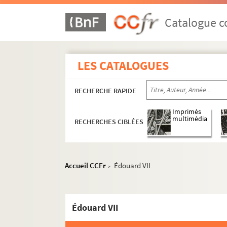
Catalogue co
LES CATALOGUES
RECHERCHE RAPIDE
Imprimés
multimédia
RECHERCHES CIBLÉES
Oeuvres littéraires
Oeuvres graphiques
Accueil CCFr
Édouard VII
>
Correspondance
Photographies
Édouard VII
Papiers personnels
Documents relatifs à la publication des oeuvres