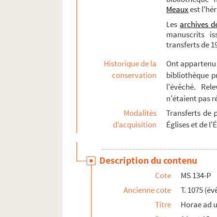
Meaux
est l'hé
Les
archives d
manuscrits is
transferts de 1
Historique de la
Ont appartenu à
conservation
bibliothèque p
l'évêché. Rel
n'étaient pas 
Modalités
Transferts de p
d’acquisition
Églises et de l'
Description du contenu
Cote
MS 134-P
Ancienne cote
T. 1075 (év
Titre
Horae ad 