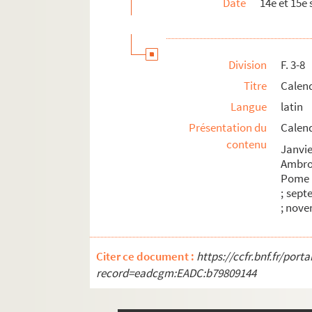
Date
14
e
et 15
e
Division
F. 3-8
Titre
Calen
Langue
latin
Présentation du
Calend
contenu
Janvie
Ambroi
Pome ;
; sept
; nove
Citer ce document :
https://ccfr.bnf.fr/por
record=eadcgm:EADC:b79809144