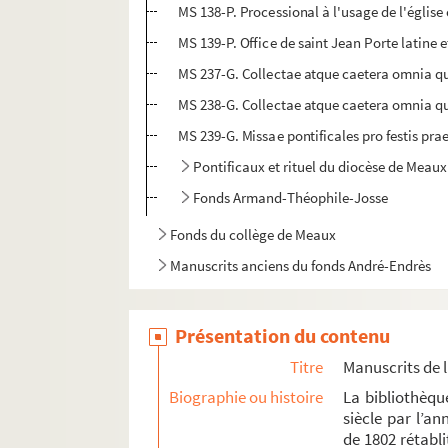
MS 138-P. Processional à l'usage de l'églis
MS 139-P. Office de saint Jean Porte latine 
MS 237-G. Collectae atque caetera omnia qu
MS 238-G. Collectae atque caetera omnia qu
MS 239-G. Missae pontificales pro festis pra
Pontificaux et rituel du diocèse de Meaux
Fonds Armand-Théophile-Josse
Fonds du collège de Meaux
Manuscrits anciens du fonds André-Endrès
Manuscrits du fonds Honoré-Ronssin
Archives de la bibliothèque et du musée de 
Présentation du contenu
Documents concernant Meaux et ses environ
Titre
Manuscrits de 
Études sur Meaux et ses environs
Biographie ou histoire
La bibliothèqu
siècle par l’a
Auteurs des environs de Meaux
de 1802 rétabli