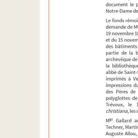
document le pl
Notre-Dame de J
Le fonds rémois
demande de M
19 novembre 180
et du 15 novem
des bâtiments
partie de la b
archevêque de R
la bibliothèqu
abbé de Saint-
imprimés à Ven
impressions d
des Pères de l
polyglottes de
Trévoux, le
christiana
, le
gr
M
Gallard ac
Techner, Martin
Auguste Allou,