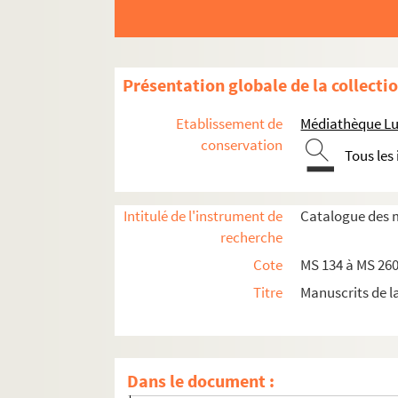
Présentation globale de la collecti
Etablissement de
Médiathèque Lu
conservation
Tous les
Intitulé de l'instrument de
Catalogue des 
recherche
Cote
MS 134 à MS 260 
Titre
Manuscrits de 
Manuscrits de l'évêché et du grand séminaire 
Dans le document :