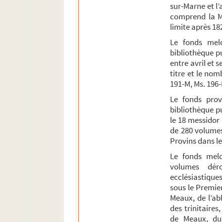
MS 177-P. Conférence sur divers sujets de moral
sur-Marne et l
comprend la Ma
MS 181-M. Cueilleret de la censive de Reims 
limite après 18
MS 205-M. Sommaire de l'Atlas ou Grand recueil 
Le fonds meld
MS 208-P. J. Lefèvre. Catalogue des plantes env
bibliothèque p
entre avril et 
MS 213-P. Catalogue des plantes démontrées au
titre et le no
MS 242-M. Clef des chiffres de la corresponda
191-M, Ms. 196
MS 249-M. Geltrudis Arbori. Ros fas professio y
Le fonds provi
bibliothèque p
MS 250-P. Ysabeau chronique de France en 4 acte
le 18 messidor 
MS 253-P. L'estafette
de 280 volumes
MS 254-P. Lucien Boyer, Dominique Bonnaud. Le
Provins dans le
MS 255-P. Manuscrits issus d'imprimés
Le fonds meld
volumes déro
MS 260-M. Table des matières des Fastes et ann
ecclésiastique
S 56. Copies de statuts synodaux du diocèse
sous le Premier
Meaux, de l’a
S 68. Copie des deux mandements de monseig
des trinitaire
Autographes, correspondances et divers
de Meaux, du 