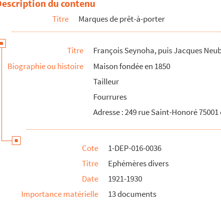
Description du contenu
Titre
Marques de prêt-à-porter
Titre
François Seynoha, puis Jacques Neuba
Biographie ou histoire
Maison fondée en 1850
Tailleur
Fourrures
Adresse : 249 rue Saint-Honoré 75001
Cote
1-DEP-016-0036
Titre
Ephémères divers
Date
1921-1930
à D
Importance matérielle
13 documents
à H
à M