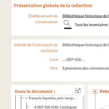
Présentation globale de la collection
4-DEP-016-0939. Georges Rech
4-DEP-016-0379. Redfern
Etablissement de
Bibliothèque historique de la
conservation
Auld Reekie
Tous les inventaires
4-DEP-016-1036. Reinabel
4-DEP-016-0377. A. Renard
Intitulé de l'instrument de
Bibliothèque historique de
8-DEP-016-0773. Renoma
recherche
Rodier
Cote
...-DEP-016-...
4-DEP-016-0948. Caroline Rohmer
8-DEP-016-0871. Rosy
Titre
Éphémères des commerces 
2-DEP-016-0105. Sadem
8-DEP-016-0791. Saint-Georges
Dans le document :
8-DEP-016-0794. Select
Prés
François Seynoha, puis Jacques Neubauer, A la reine 
4-DEP-016-0140. Catalogues