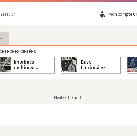
rance
Mon compte C
E
CHERCHES CIBLÉES
Imprimés
Base
multimédia
Patrimoine
Notice
1 sur 1