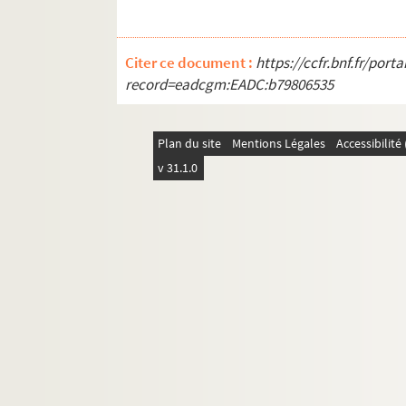
9e arrondissement
10e arrondissement
Citer ce document :
https://ccfr.bnf.fr/por
11e arrondissement
record=eadcgm:EADC:b79806535
12e arrondissement
13e arrondissement
Plan du site
Mentions Légales
Accessibilit
14e arrondissement
v 31.1.0
15e arrondissement
16e arrondissement
17e arrondissement
18e arrondissement
19e arrondissement
20e arrondissement
Banlieue
Province