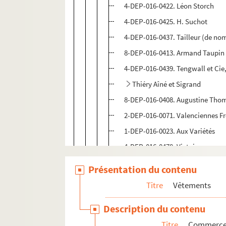
4-DEP-016-0422. Léon Storch
4-DEP-016-0425. H. Suchot
4-DEP-016-0437. Tailleur (de no
8-DEP-016-0413. Armand Taupin
4-DEP-016-0439. Tengwall et Cie,
Thiéry Aîné et Sigrand
8-DEP-016-0408. Augustine Tho
2-DEP-016-0071. Valenciennes Fr
1-DEP-016-0023. Aux Variétés
4-DEP-016-0478. Victoire
8-DEP-016-0410. Vidal et Vaultie
Présentation du contenu
4-DEP-016-0498. A la Ville de Ro
Titre
Vêtements
4-DEP-016-0448. Aux Villes de Su
Description du contenu
8-DEP-016-0941. Walles
Titre
Commerces 
8-DEP-016-0905. Wellston