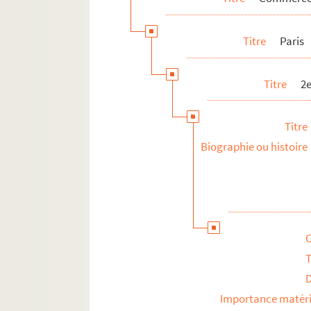
8-DEP-016-0320. P. Ziska
Titre
Paris
4-DEP-016-0551. Autres enseignes
1-DEP-016-0056. Autres enseignes
Titre
2
4-DEP-016-0553. Autres enseignes
4-DEP-016-0554. Autres enseignes
Titre
4-DEP-016-0555. Autres enseignes
Biographie ou histoire
1-DEP-016-0057. Autres enseignes
4-DEP-016-0556. Autres enseignes
3e arrondissement
4e arrondissement
5e arrondissement
T
6e arrondissement
7e arrondissement
Importance matéri
8e arrondissement