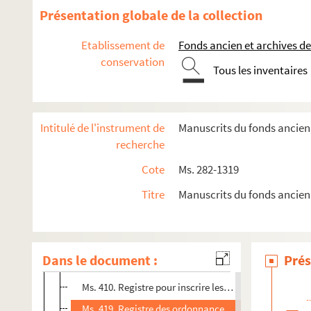
Présentation globale de la collection
Etablissement de
Fonds ancien et archives de
conservation
Tous les inventaires
Intitulé de l'instrument de
Manuscrits du fonds ancien 
recherche
Œuvres d'auteurs de Provins
Cote
Ms. 282-1319
Sur Provins
Titre
Manuscrits du fonds ancien
Actes de Provins et de ses collectivités
Ms. 301. Procès-verbaux du conseil général de la c
Ms. 374. Registre de présence des officiers municipa
Dans le document :
Prés
Ms. 398. Extraits des registres de délibérations du con
Ms. 410. Registre pour inscrire les délibérations du co
Ms. 419. Registre des ordonnances délivrées aux muni