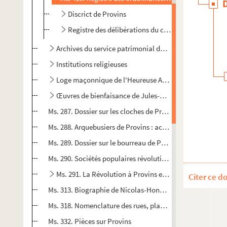
Discrict de Provins
Registre des délibérations du canton rural de Prov
Archives du service patrimonial de la ville de Provins
Institutions religieuses
Loge maçonnique de l'Heureuse Alliance
Œuvres de bienfaisance de Jules-César Savigny
Ms. 287. Dossier sur les cloches de Provins
Ms. 288. Arquebusiers de Provins : actes (1789-1790) et dé
Ms. 289. Dossier sur le bourreau de Provins
Ms. 290. Sociétés populaires révolutionnaires de Provins e
Ms. 291. La Révolution à Provins et dans sa région
Citer ce d
Ms. 313. Biographie de Nicolas-Honoré Rénon
Ms. 318. Nomenclature des rues, places, etc. de Provins
Ms. 332. Pièces sur Provins