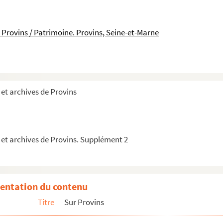
 Provins / Patrimoine. Provins, Seine-et-Marne
et archives de Provins
 et archives de Provins. Supplément 2
ommune
ux et membres du conseil général de la commune de Provins...
entation du contenu
seil de ville concernant le collège de Provins
Titre
Sur Provins
nseil permanent de la municipalité et du conseil de la...
cipalités pour payement des secours accordés aux parents ...