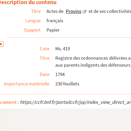
Description du contenu
Titre
Actes de
Provins
et de ses collectivité
ins
Langue
français
Support
Papier
Cote
Ms. 419
Titre
Registre des ordonnances délivrées 
aux parents indigents des défenseurs 
libérations (1843)
Date
1794
Importance matérielle
230 feuillets
t de sa région, en particulier de Donnemarie-Dontil...
ocument :
https://ccfr.bnf.fr/portailccfr/jsp/index_view_dire