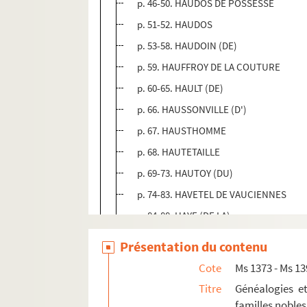
p. 46-50. HAUDOS DE POSSESSE
p. 51-52. HAUDOS
p. 53-58. HAUDOIN (DE)
p. 59. HAUFFROY DE LA COUTURE
p. 60-65. HAULT (DE)
p. 66. HAUSSONVILLE (D')
p. 67. HAUSTHOMME
p. 68. HAUTETAILLE
p. 69-73. HAUTOY (DU)
p. 74-83. HAVETEL DE VAUCIENNES
p. 84-88. HAYE (DE LA)
p. 89-91. HAZEVILLE (DE)
Présentation du contenu
p. 92-97. HAZIN (DE)
Cote
Ms 1373 - Ms 1
p. 98-99. HEBERT
Titre
Généalogies e
p. 100-107. HEDOUIN DE PONS LUDON
familles nobl