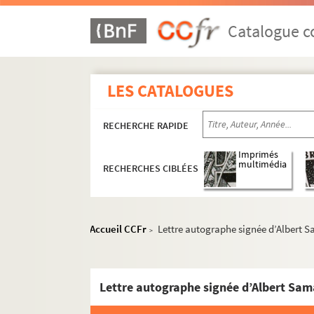
Ms. C 183. Léopold Simons (1901-1979). Thé
Ms. C 184. Léopold Simons (1901-1979). Em
Catalogue co
Ms. C 185. Léopold Simons (1901-1979). Ske
Ms. C 186. Léopold Simons (1901-1979). Emis
LES CATALOGUES
Ms. C 187. Léopold Simons (1901-1979). Co
Ms. C 188. Agathon Fourmontel (1772-1806), 
RECHERCHE RAPIDE
Ms. C 189. Martyrologium cisterciense ad u
Ms. C 190. Chroniques traictant veritableme
Imprimés
multimédia
RECHERCHES CIBLÉES
Ms. C 191. Autographes : auteurs, écrivai
Ms. C 192. Amédée de Belloy. La chicorée à 
Ms. C 193. Registre de courrier de l’hospice 
Accueil CCFr
Lettre autographe signée d’Albert Sa
>
Ms. C 194. Fonds Jules Mouquet : Albert Sa
Ms. C 195. Fonds Jules Mouquet : Théo Varle
Ms. C 196. Fonds Jules Mouquet : Jules Mou
Ms. C 197. Albert Samain (1858-1900). Ma