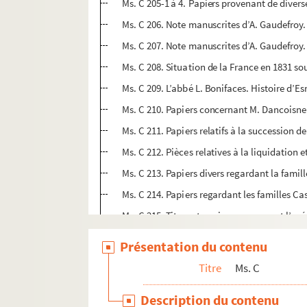
Ms. C 205-1 à 4. Papiers provenant de diverse
Ms. C 206. Note manuscrites d’A. Gaudefroy.
Ms. C 207. Note manuscrites d’A. Gaudefroy.
Ms. C 208. Situation de la France en 1831 so
Ms. C 209. L’abbé L. Bonifaces. Histoire d’Es
Ms. C 210. Papiers concernant M. Dancoisne 
Ms. C 211. Papiers relatifs à la succession 
Ms. C 212. Pièces relatives à la liquidation
Ms. C 213. Papiers divers regardant la famil
Ms. C 214. Papiers regardant les familles C
Ms. C 215. Titres et papiers concernant l’e
Ms. C 216. Papiers concernant la famille D
Présentation du contenu
Ms. C 217. Papiers concernant la famille De
Titre
Ms. C
Ms. C 218. Papiers concernant la famille De
Description du contenu
Ms. C 219. Procès Duquesne. Brasme contre 