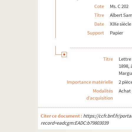
Cote
Ms. C 202
Ms. C 220-1 à 2. Génie militaire. Place de Lil
Titre
Albert Sam
Ms. C 221-1 à 2. Comptes de François de Sau
Date
XIXe siècle
Ms. C 222. Comptes de la terre d’Avesnes po
Support
Papier
Ms. C 223-1 à 4. Comptes de la prévôté de Dou
Ms. C 224-1 à 2. Comptes de la seigneurie et
Ms. C 225-1 à 2. Comptes de la seigneurie d
Titre
Lettr
Ms. C 226-1 à 2. Comptes des biens que fait 
1898, 
Ms. C 227. Comptes que fait et rend Me Jean-
Margu
Ms. C 228-1 à 2. Comptes que fait et rend Me
Importance matérielle
2 pièc
Ms. C 229. Comptes que présente et rend Andr
Modalités
Achat 
d’acquisition
Ms. C 230. Comptes que fait et rend M. Jean
Ms. C 231. Comptes que fait et rend M. Jean-B
Citer ce document :
https://ccfr.bnf.fr/por
Ms. C 232. Comptes des fourrages livrés aux 
record=eadcgm:EADC:b79803039
Ms. C 233. Comptes que fait et rend Dominiqu