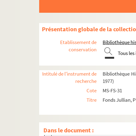
Oeuvres graphiques
Correspondance
Photographies
Présentation globale de la collecti
Papiers personnels
Etablissement de
Bibliothèque his
Documents relatifs à la publication des oeuvres
conservation
Tous les
Oeuvres textuelles
4-MS-FS-31-300. Les meubles équivoque
Intitulé de l'instrument de
Bibliothèque His
Les Morot-Chandonneur
recherche
1977)
Gilberte retrouvée
Cote
MS-FS-31
4-MS-FS-31-304. Une blonde au Mexiqu
Titre
Fonds Jullian, P
4-MS-FS-31-305. La Panama
4-MS-FS-31-306. Le cirque du Père-Lach
4-MS-FS-31-307. La veuve du baronnet
Dans le document :
Dictionnaire du snobisme