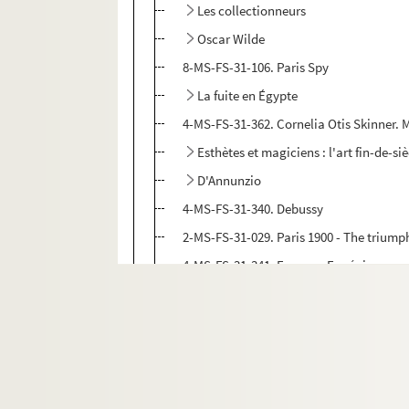
Les collectionneurs
Oscar Wilde
8-MS-FS-31-106. Paris Spy
La fuite en Égypte
4-MS-FS-31-362. Cornelia Otis Skinner
Esthètes et magiciens : l'art fin-de-si
D'Annunzio
4-MS-FS-31-340. Debussy
2-MS-FS-31-029. Paris 1900 - The triump
4-MS-FS-31-341. Empress Eugénie
2-MS-FS-31-030. Angus Wilson. For whom
Les symbolistes
4-MS-FS-31-348. Les antiquaires
Apollon et compagnie
Jean Lorrain