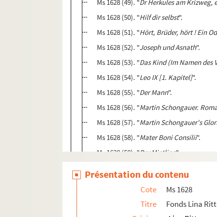
Ms 1628 (49). "
Dr Herkules am Krizweg, e
Ms 1628 (50). "
Hilf dir selbst
".
Ms 1628 (51). "
Hört, Brüder, hört ! Ein Od
Ms 1628 (52). "
Joseph und Asnath
".
Ms 1628 (53). "
Das Kind (Im Namen des Va
Ms 1628 (54). "
Leo IX [1. Kapitel]
".
Ms 1628 (55). "
Der Mann
".
Ms 1628 (56). "
Martin Schongauer. Roma
Ms 1628 (57). "
Martin Schongauer's Glori
Ms 1628 (58). "
Mater Boni Consilii
".
Ms 1628 (59). "
Der Mietling
".
Ms 1628 (60/1-4). "
Neidorfer Gmies
".
Présentation du contenu
Ms 1628 (61). "
Neudorf v. Kunst
".
Cote
Ms 1628
Ms 1628 (62). "
Odilie
".
Titre
Fonds Lina Rit
Ms 1628 (63). "
Pippin der Kurze
" [Pépin l