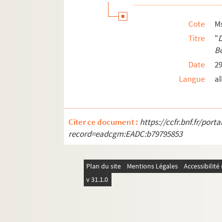
Ms 1628 (78). "
Dr Vetter vo Strossburg
".
Ms 1628 (79). "
Die Wandlung
".
Cote
Ms
Ms 1628 (80). "
Warum ich den Peter Hag
Titre
"
B
Ms 1628 (81). "
Wenn ich... Robert Wagner
Date
29
Ms 1628 (82). "
Wibertrei (Wiwertrei ou W
Langue
a
Ms 1628 (83). "
Die Winzelwallfahrt
".
Ms 1628 (84). "
Worum
".
Ms 1628 (85). "
Spätlese Weihnachten
" v
Citer ce document :
https://ccfr.bnf.fr/por
Ms 1628 (86). Fragments non identifiés e
record=eadcgm:EADC:b79795853
Plan du site
Mentions Légales
Accessibilit
v 31.1.0