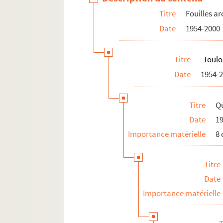
Purpan-Ancely
Titre
Fouilles a
2 SR 108. Saint-Caprais (quartier de Gr
Date
1954-2000
2 SR 109. Saint-Orens-de-Gameville/Lauz
Vieille-Toulouse
Titre
Toulo
Recherches scientifiques
Date
1954-
Congrès, colloques, assemblées scientifi
Titre
Q
Institut catholique
Date
1
Publications
Importance matérielle
8
Documentation
Documents personnels
Titre
Documents relatifs à la fonction
Date
Correspondance générale
Importance matérielle
Photographies et plans