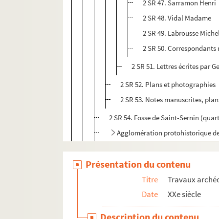
2 SR 47. Sarramon Henri
2 SR 48. Vidal Madame
2 SR 49. Labrousse Miche
2 SR 50. Correspondants 
2 SR 51. Lettres écrites par 
2 SR 52. Plans et photographies
2 SR 53. Notes manuscrites, plan
2 SR 54. Fosse de Saint-Sernin (qua
Agglomération protohistorique d
2 SR 76. Avignonet-Lauragais
Présentation du contenu
2 SR 77. Balma, Flourens, Verfeil
Titre
Travaux arché
Castanet-Tolosan-villa gallo-romain
Date
XXe siècle
2 SR 81. Villa de Chiragan (Martres-Tol
2 SR 82. Cox, le village (Cadours 31480)
Description du contenu