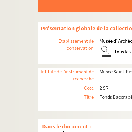
Correspondance
Lettres envoyées à Georges 
Présentation globale de la collecti
2 SR 21. Bezy Guy
2 SR 22. Braquilanges de 
Etablissement de
Musée d' Archéo
2 SR 23. Breau
conservation
Tous les
2 SR 24. Chevallier Pierre
2 SR 25. Dastarac B.
Intitulé de l'instrument de
Musée Saint-Ra
2 SR 26. Dromy's (société
recherche
2 SR 27. Escafit Henri
Cote
2 SR
2 SR 28. Fichot B.
Titre
Fonds Baccrab
2 SR 29. Fanieres ?
2 SR 30. Fort Pierre
2 SR 31. Gachod B.
Dans le document :
2 SR 32. Gagan