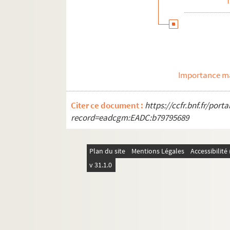
T
Importance ma
Citer ce document :
https://ccfr.bnf.fr/por
record=eadcgm:EADC:b79795689
Plan du site
Mentions Légales
Accessibilit
v 31.1.0