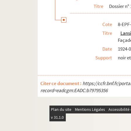
Titre
Dossier n° 
Cote
8-EPF-
Titre
Lans
Façade
Date
1924-0
Support
noir e
Citer ce document :
https://ccfr.bnf.fr/por
record=eadcgm:EADC:b79795356
Plan du site
Mentions Légales
Accessibilit
v 31.1.0