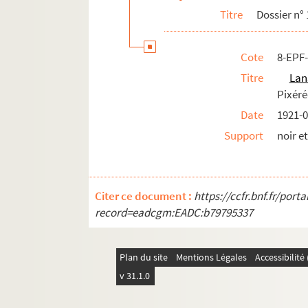
Titre
Dossier n° 
Cote
8-EPF-
Titre
Lan
Pixéré
Date
1921-0
Support
noir e
Citer ce document :
https://ccfr.bnf.fr/por
record=eadcgm:EADC:b79795337
Plan du site
Mentions Légales
Accessibilit
v 31.1.0