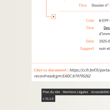
Titre
Dossier n° 
Cote
8-EPF-
Titre
Des
d'imm
Date
1925-0
Support
noir e
Citer ce document :
https://ccfr.bnf.fr/por
record=eadcgm:EADC:b79795262
Plan du site
Mentions Légales
Accessibilit
v 31.1.0