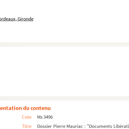
avec Jeanne Lafon
ordeaux, Gironde
Calise à la Maison Cordier (copie)
rmont
venant de Malagar, notamment de ses aïeuls adressées à div...
2 janvier 1886 ».
gion d'honneur sur proposition du 9 juillet 1921
t son frère Pierre et quelques autres membres de la ...
ture française en Suède ».
entation du contenu
nçois Mauriac
Cote
Ms 3496
ièces diverses (cérémonie pour ses 80 ans) et au...
Titre
Dossier Pierre Mauriac : "Documents Libérati
re, 5 mars 1945