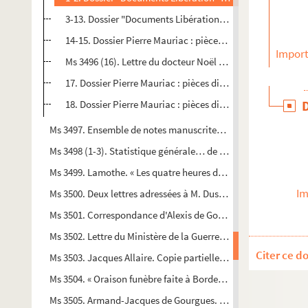
3-13. Dossier "Documents Libération" : ensemble de courri
14-15. Dossier Pierre Mauriac : pièces diverses
Import
Ms 3496 (16). Lettre du docteur Noël Moreau à François 
17. Dossier Pierre Mauriac : pièces diverses
18. Dossier Pierre Mauriac : pièces diverses
Ms 3497. Ensemble de notes manuscrites et de coupures de pr
Ms 3498 (1-3). Statistique générale… de la Gironde par Feret.
Ms 3499. Lamothe. « Les quatre heures du jour ».
Im
Ms 3500. Deux lettres adressées à M. Dussaut.
Ms 3501. Correspondance d'Alexis de Gourgues et du père He
Ms 3502. Lettre du Ministère de la Guerre à Alexis de Gourgues
Citer ce d
Ms 3503. Jacques Allaire. Copie partielle des Actes de la visite
Ms 3504. « Oraison funèbre faite à Bordeaux... pour la reine m
Ms 3505. Armand-Jacques de Gourgues. « Constitution de rente