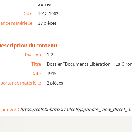
autres
ers et copies de courriers et de documents témoig...
Date
1918-1963
ance matérielle
18 pièces
Mauriac
Description du contenu
Division
1-2
esse concernant la Bibliothèque municipale de Bord...
Titre
Dossier "Documents Libération" : La Giro
 Première partie. Biographie.
Date
1945
portance matérielle
2 pièces
nri-Dominique Lacordaire.
.
ocument :
https://ccfr.bnf.fr/portailccfr/jsp/index_view_dire
 faite en l'Archidiaconé... à Saint-Martin de...
ère...[Anne d'Autriche] ».
 et reçus ».