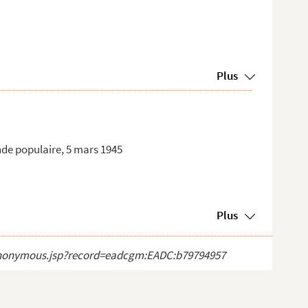
Plus
nde populaire, 5 mars 1945
Plus
ct_anonymous.jsp?record=eadcgm:EADC:b79794957