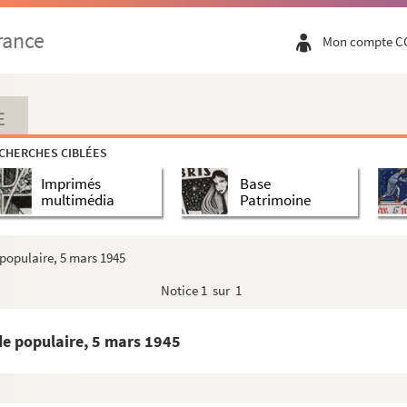
rance
Mon compte C
ine.
E
n de la conférence d'Armand Got sur Carlos Larron...
CHERCHES CIBLÉES
 la Guerre.
Imprimés
Base
multimédia
Patrimoine
rnant l'affaire des Jésuites.
 populaire, 5 mars 1945
rs.
Notice
1 sur 1
 L'œuf dur>, n° 13, [été] 1923 puis dans Orages.
de populaire, 5 mars 1945
ues Laval ?]