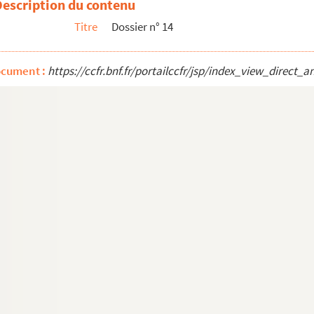
Description du contenu
Titre
Dossier n° 14
ocument :
https://ccfr.bnf.fr/portailccfr/jsp/index_view_dire
Photographe) Paris. 71, rue Marcadet. Façade coté rue et coté cour