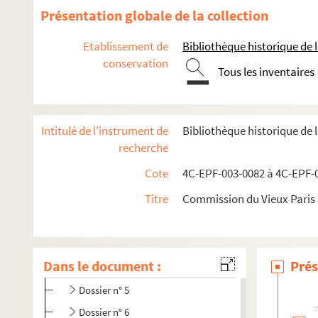
Présentation globale de la collection
13e arrondissement
14e arrondissement
Etablissement de
Bibliothèque historique de la
conservation
15e arrondissement
Tous les inventaires
16e arrondissement
17e arrondissement
Intitulé de l'instrument de
Bibliothèque historique de 
18e arrondissement
recherche
Dossier n° 1
Cote
4C-EPF-003-0082 à 4C-EPF-0
Dossier n° 1 bis
Titre
Commission du Vieux Paris :
Dossier n° 2
Dossier n° 3
Dossier n° 4
Dans le document :
Prés
Dossier n° 4 bis
Dossier n° 5
Dossier n° 6