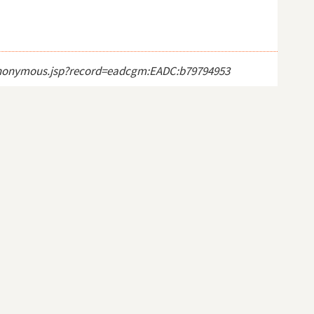
ct_anonymous.jsp?record=eadcgm:EADC:b79794953