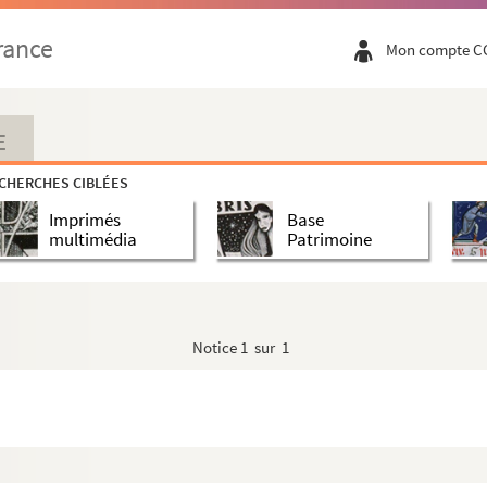
rance
Mon compte C
E
CHERCHES CIBLÉES
Imprimés
Base
multimédia
Patrimoine
Notice
1 sur 1