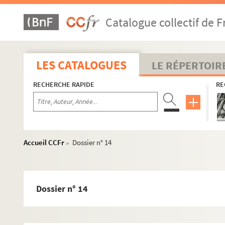
Catalogue collectif de F
1er arrondissement
LES CATALOGUES
LE RÉPERTOIR
2e arrondissement
RECHERCHE RAPIDE
3e arrondissement
RE
4e arrondissement
5e arrondissement
6e arrondissement
Accueil CCFr
Dossier n° 14
>
7e arrondissement
8e arrondissement
9e arrondissement
Dossier n° 14
10e arrondissement
11e arrondissement
12e arrondissement