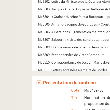
Ms 3502. Lettre du Ministère de la Guerre à Alex
Ms 3503. Jacques Allaire. Copie partielle des Acte
Ms 3504. « Oraison funèbre faite à Bordeaux... po
Ms 3505. Armand-Jacques de Gourgues. « Constit
Ms 3506. « Extrait des jugements en maintenue 
Ms 3507. Sabourin. « Liste des candidats… pour 
Ms 3508. Etat de service de Joseph-Henri Sabou
Ms 3509. Etat de service de Victor Gombault.
Ms 3510. Correspondance de Joseph-Marie de Gour
Ms 3511. Lettres adressées au maire de Bordea
Ms 3512. Lettre de François Mauriac à un direct
Présentation du contenu
Ms 3513. Lettre d'Henry de Montherlant à Pierre
Cote
Ms 3489 (60)
Ms 3514. Lettres de Jean Mauriac, l'abbé, à 
Titre
Nomination de
Ms 3515. Lettres de Jean Mauriac, l'abbé, à Je
proposition du 
Ms 3516. Lettres de Jean Mauriac au Père Petit d