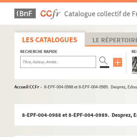
Catalogue collectif de F
1er arrondissement
LES CATALOGUES
LE RÉPERTOIR
2e arrondissement
RECHERCHE RAPIDE
3e arrondissement
RE
4e arrondissement
5e arrondissement
6e arrondissement
Accueil CCFr
8-EPF-004-0988 et 8-EPF-004-0989. Desprez, Edo
>
7e arrondissement
8e arrondissement
9e arrondissement
8-EPF-004-0988 et 8-EPF-004-0989. Desprez, E
10e arrondissement
11e arrondissement
12e arrondissement