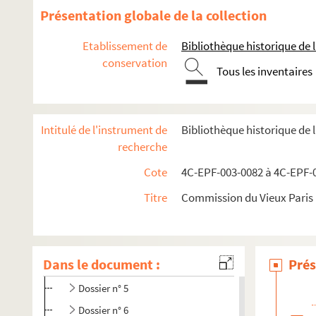
Présentation globale de la collection
13e arrondissement
14e arrondissement
Etablissement de
Bibliothèque historique de la
conservation
15e arrondissement
Tous les inventaires
16e arrondissement
17e arrondissement
Intitulé de l'instrument de
Bibliothèque historique de 
18e arrondissement
recherche
Dossier n° 1
Cote
4C-EPF-003-0082 à 4C-EPF-0
Dossier n° 1 bis
Titre
Commission du Vieux Paris :
Dossier n° 2
Dossier n° 3
Dossier n° 4
Dans le document :
Prés
Dossier n° 4 bis
Dossier n° 5
Dossier n° 6