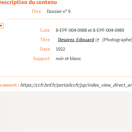
Description du contenu
Titre
Dossier n° 9
Cote
8-EPF-004-0988 et 8-EPF-004-0989
Titre
Desprez, Edouard
(Photographe) 
 (Photographe) Paris. Eglise Notre-Dame de Clignancourt
Date
1922
Support
noir et blanc
ocument :
https://ccfr.bnf.fr/portailccfr/jsp/index_view_dire