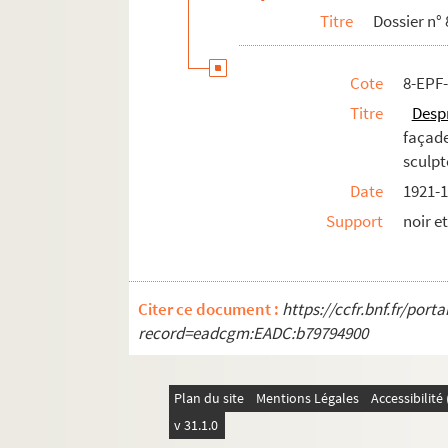
Titre
Dossier n° 
Cote
8-EPF-
Titre
Desp
façade
sculp
Date
1921-
Support
noir e
Citer ce document :
https://ccfr.bnf.fr/por
record=eadcgm:EADC:b79794900
Plan du site
Mentions Légales
Accessibilit
v 31.1.0