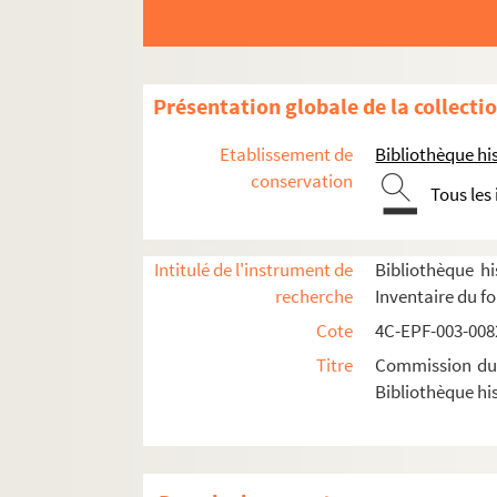
10e arrondissement
11e arrondissement
12e arrondissement
Présentation globale de la collecti
13e arrondissement
Etablissement de
Bibliothèque his
14e arrondissement
conservation
15e arrondissement
Tous les
16e arrondissement
17e arrondissement
Intitulé de l'instrument de
Bibliothèque hi
18e arrondissement
recherche
Inventaire du f
Cote
4C-EPF-003-0082
Dossier n° 1
Titre
Commission du V
Dossier n° 1 bis
Bibliothèque his
Dossier n° 2
Dossier n° 3
Dossier n° 4