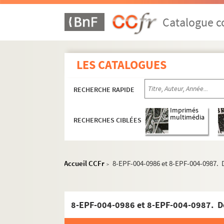
Catalogue co
LES CATALOGUES
RECHERCHE RAPIDE
1er arrondissement
2e arrondissement
Imprimés
multimédia
RECHERCHES CIBLÉES
3e arrondissement
4e arrondissement
5e arrondissement
Accueil CCFr
8-EPF-004-0986 et 8-EPF-004-0987. D
>
6e arrondissement
7e arrondissement
8e arrondissement
9e arrondissement