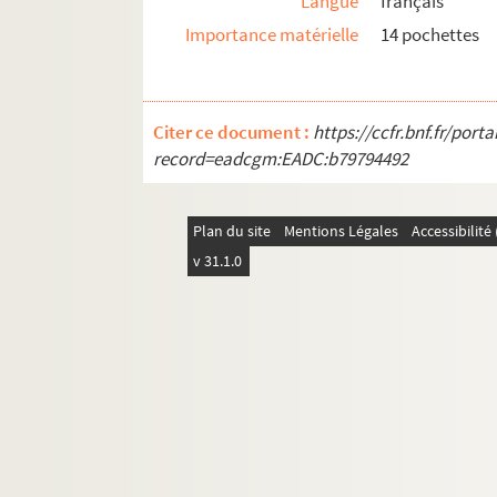
Langue
français
Importance matérielle
14 pochettes
Citer ce document :
https://ccfr.bnf.fr/por
record=eadcgm:EADC:b79794492
Plan du site
Mentions Légales
Accessibilit
v 31.1.0