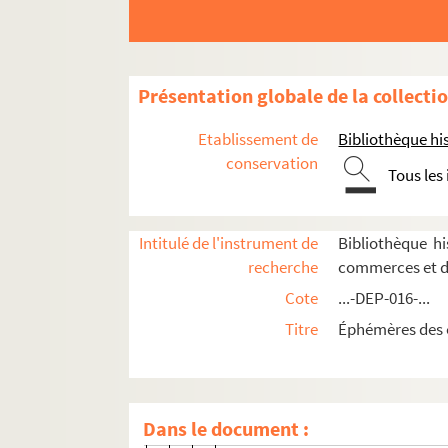
9e arrondissement
10e arrondissement
11e arrondissement
Présentation globale de la collecti
12e arrondissement
Etablissement de
Bibliothèque his
13e arrondissement
conservation
Tous les
14e arrondissement
4-DEP-016-0149. Adolphe, Au Ré
Intitulé de l'instrument de
Bibliothèque h
4-DEP-016-0077. F Allénic, Aux P
recherche
commerces et d
4-DEP-016-0148. R. Aury, La Bo
Cote
...-DEP-016-...
Billy
Titre
Éphémères des 
4-DEP-016-0201. A Denfert-Roch
4-DEP-016-0206. P. Dubois
4-DEP-016-0209. Aux Elégants
Dans le document :
8-DEP-016-0128. Galeries d'Odes