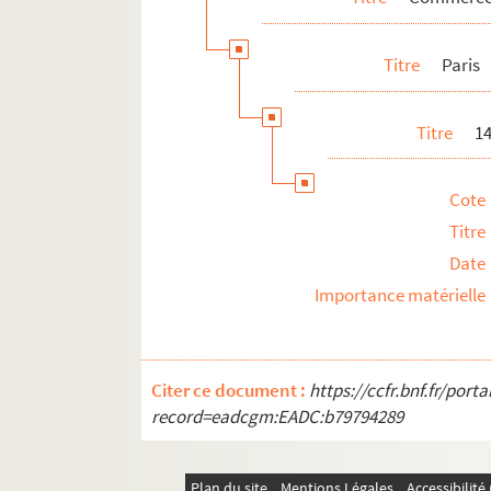
19e arrondissement
Titre
Paris
20e arrondissement
Banlieue
Titre
1
Province
Etranger
Cote
Marques de prêt-à-porter
Titre
Maisons de haute couture et de créateurs
Date
Commerce d'entretien : teinturerie, stopp
Importance matérielle
Chaussures
Chapeaux
Citer ce document :
https://ccfr.bnf.fr/por
Accessoires
record=eadcgm:EADC:b79794289
Plan du site
Mentions Légales
Accessibilit