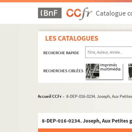
Catalogue co
Mercerie
Linge de maison, blanc, trousseaux
Vêtements
LES CATALOGUES
Commerces de confection et de prêt-à-port
RECHERCHE RAPIDE
Paris
Imprimés
1er arrondissement
multimédia
RECHERCHES CIBLÉES
2e arrondissement
3e arrondissement
4e arrondissement
Accueil CCFr
8-DEP-016-0234. Joseph, Aux Petites
>
5e arrondissement
6e arrondissement
8-DEP-016-0234. Joseph, Aux Petites g
7e arrondissement
8e arrondissement