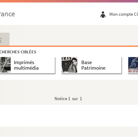
rance
Mon compte C
E
c à François Mauriac
CHERCHES CIBLÉES
Imprimés
Base
multimédia
Patrimoine
Notice
1 sur 1