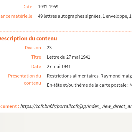
Date
1932-1959
ance matérielle
49 lettres autographes signées, 1 enveloppe, 
Description du contenu
Division
23
Titre
Lettre du 27 mai 1941
mbre 1944
Date
27 mai 1941
Présentation du
Restrictions alimentaires. Raymond maigri
contenu
En-tête et/ou thème de la carte postale :
ocument :
https://ccfr.bnf.fr/portailccfr/jsp/index_view_dire