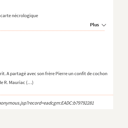
1 carte nécrologique
Plus
t. A partagé avec son frère Pierre un confit de cochon
 Me R. Mauriac (…)
ct_anonymous.jsp?record=eadcgm:EADC:b79792281