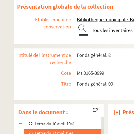
9. Lettre du 26 avril 1935
Présentation globale de la collection
10. Lettre du 25 août 1935
Etablissement de
Bibliothèque municipale. B
11. Lettre du 3 janvier 1936
conservation
Tous les inventaires
12. Lettre du 1er juillet 1936
13. Lettre de Madeleine et de Raymond Mauriac du 11 jan
14. Lettre non datée
Intitulé de l'instrument de
Fonds général. 8
15. Lettre du 22 janvier 1940
recherche
16. Lettre du 5 juin 1940
Cote
Ms 3165-3999
17. Lettre de 1940
Titre
Fonds général. 09
18. Lettre non datée
19. Lettre du 13 décembre 1940
20. Lettre du 2 décembre 1941
Dans le document :
Prés
21. Lettre du 18 mars 1941
22. Lettre du 10 avril 1941
23. Lettre du 27 mai 1941