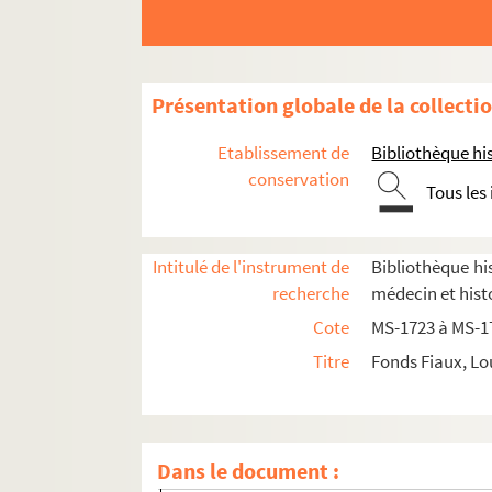
Études littéraires
Mirabeau
8-MS-1738. Notes sur la Corse
Présentation globale de la collecti
8-MS-1739. Notes pour
Rouget de l'Isle
et la 
Etablissement de
Bibliothèque his
8-MS-1740. Babeuf
conservation
Tous les
Papiers sur la Révolution française
8-MS-1741. Papiers sur la Révolution frança
Intitulé de l'instrument de
Bibliothèque his
8-MS-1742. Papiers sur la Révolution fran
recherche
médecin et hist
8-MS-1743. Papiers sur la Révolution fran
Cote
MS-1723 à MS-1
8-MS-1744. Papiers sur la Révolution franç
Titre
Fonds Fiaux, Lo
8-MS-1745. Papiers sur la Révolution. Tom
8-MS-1746. Papiers relatifs à la Révolutio
4-MS-1747. Papiers sur la Révolution. To
Dans le document :
Papiers sur la Révolution. Tome 8 : Docu