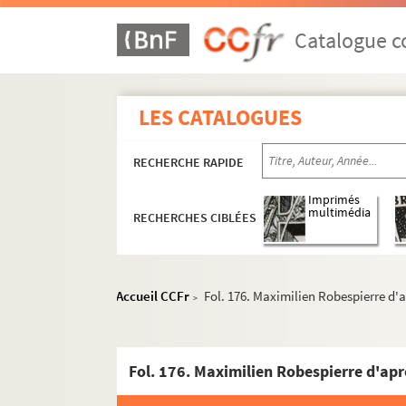
Catalogue co
LES CATALOGUES
RECHERCHE RAPIDE
Documents relatifs à ses activités de médeci
Imprimés
4-MS-1726. Notes diverses de Louis Fiaux
multimédia
RECHERCHES CIBLÉES
4-MS-1727. Jeanne d'Arc, la Pucelle
4-MS-1728. Moeurs des prêtres et du clergé : l
4-MS-1729. Le mariage et le divorce
Accueil CCFr
Fol. 176. Maximilien Robespierre d'
>
Etudes relatives à la médecine et à la police
Documentation relative à
Manon Lescaut
Séparation de l'Église et de l'État
Auteurs du XVIIIe siècle