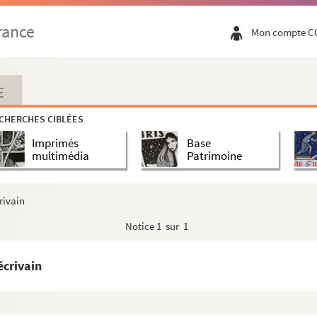
ère...[Anne d'Autriche] ».
rance
Mon compte C
 et reçus ».
apitaine ».
E
CHERCHES CIBLÉES
Imprimés
Base
s auquelles j'ai répondu : Réponses aux lettres ...
multimédia
Patrimoine
rie de Gourgue.
rivain
Notice
1 sur 1
iac
écrivain
 la morue.