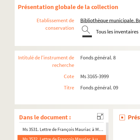
Ms 3518. Gaston Monier. Correspondance de Saint-Pierre-et-
Présentation globale de la collection
Ms 3519. Gaston Monier. Archives (assurances, armements, fa
Etablissement de
Bibliothèque municipale. B
Ms 3520. Gaston Monier. Correspondance et achats de Saint-
conservation
Tous les inventaires
Ms 3521. Gaston Monier. Livre de comptes et d'inventaires.
Ms 3522. Victor Labraque-Bordenave. « Histoire des députés
Ms 3523. Jacques de Lacretelle. « Hommage à Jacques Rivière
Intitulé de l'instrument de
Fonds général. 8
Ms 3524. Trois lettres autographes signées d'Henri Sauguet.
recherche
Ms 3525. Décrets de la Convention nationale des 9, 10, 11, 12, 
Cote
Ms 3165-3999
Ms 3526. Louis Emié. « La grotte ».
Titre
Fonds général. 09
Ms 3527. Livre d'or de l'exposition : Anne Breivik, Jean-Claude
Ms 3528. Livre d'or de l'exposition de Jean-Claude Reynal "Pay
Ms 3529. Jacques Laval. Lettre à une « Chère mademoiselle ».
Dans le document :
Prés
Ms 3530. Lettre de François Mauriac à Michel Carrouges
Ms 3531. Lettre de François Mauriac à Michel Carrouges
Ms 3532. Lettre de François Mauriac à un jeune écrivain