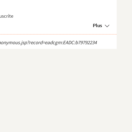
uscrite
Plus
ct_anonymous.jsp?record=eadcgm:EADC:b79792234