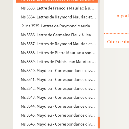
Ms 3533. Lettre de François Mauriac à un "Cher Monsieur"
Import
Ms 3534. Lettres de Raymond Mauriac et d'Antoinette Mauria
Ms 3535. Lettres de Raymond Mauriac à Jeanne Mauriac
Ms 3536. Lettre de Germaine Fieux à Jean Mauriac
Citer ce d
Ms 3537. Lettres de Raymond Mauriac et Marguerite Antoinet
Ms 3538. Lettres de Pierre Mauriac à son neveu Jean Mauriac
Ms 3539. Lettres de l'Abbé Jean Mauriac à son neveu et filleul
Ms 3540. Maydieu - Correspondance diverse.
Ms 3541. Maydieu - Correspondance diverse.
Ms 3542. Maydieu - Correspondance diverse.
Ms 3543. Maydieu - Correspondance diverse.
Ms 3544. Maydieu - Correspondance diverse.
Ms 3545. Maydieu - Correspondance diverse.
Ms 3546. Maydieu - Correspondance diverse.