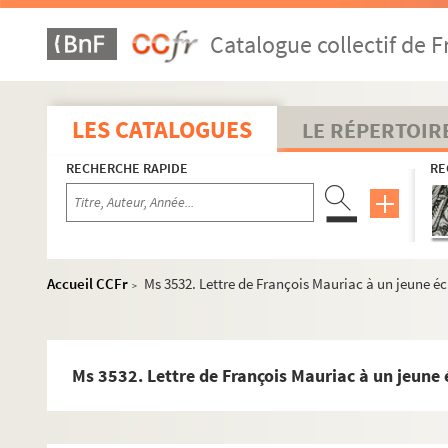
Ms 3504. « Oraison funèbre faite à Bordeaux... pour la reine m
Catalogue collectif de F
Ms 3505. Armand-Jacques de Gourgues. « Constitution de rente
Ms 3506. « Extrait des jugements en maintenue de Noblesse ».
Ms 3507. Sabourin. « Liste des candidats… pour la place de C
LES CATALOGUES
LE RÉPERTOIR
Ms 3508. Etat de service de Joseph-Henri Sabourin.
RECHERCHE RAPIDE
RE
Ms 3509. Etat de service de Victor Gombault.
Ms 3510. Correspondance de Joseph-Marie de Gourgue : « Lettre
Ms 3511. Lettres adressées au maire de Bordeaux, Joseph-Ma
Ms 3512. Lettre de François Mauriac à un directeur de théâtre
Accueil CCFr
Ms 3532. Lettre de François Mauriac à un jeune éc
>
Ms 3513. Lettre d'Henry de Montherlant à Pierre Béarn.
Ms 3514. Lettres de Jean Mauriac, l'abbé, à François Maur
Ms 3515. Lettres de Jean Mauriac, l'abbé, à Jeanne Mauriac
Ms 3532. Lettre de François Mauriac à un jeune 
Ms 3516. Lettres de Jean Mauriac au Père Petit de Julleville
Ms 3517. Cahiers regroupant différents articles sur la pêche à