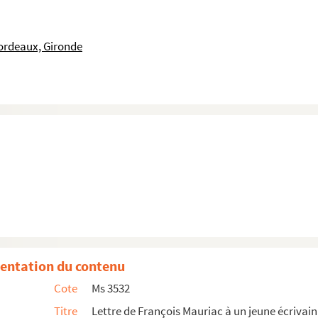
Miquelon.
ctures, correspondance...).
ordeaux, Gironde
Pierre-et-Miquelon.
 de Bordeaux au Conseil du Commerce, au Comité nati...
 ».
13, 14 et 15 décembre 1792 l'an 1er de la Répu...
 Reynal, Kenji Yoshida : trois graveurs de l'A...
sages linéaires" 7 - 30 mai 1974, Paris, Galeri...
entation du contenu
Cote
Ms 3532
Titre
Lettre de François Mauriac à un jeune écrivain