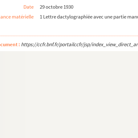
Date
29 octobre 1930
ance matérielle
1 Lettre dactylographiée avec une partie man
c à François Mauriac
ocument :
https://ccfr.bnf.fr/portailccfr/jsp/index_view_dire
te à Jean Mauriac
 Jean