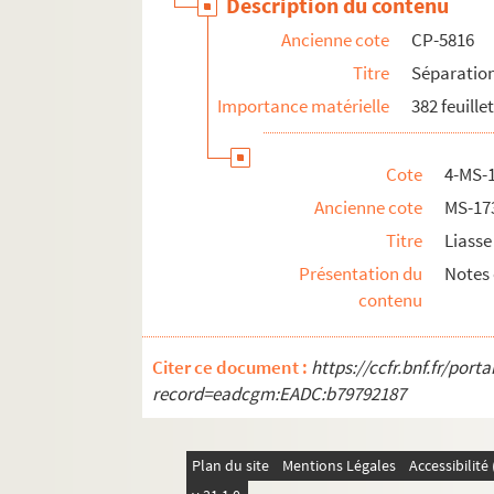
Description du contenu
Ancienne cote
CP-5816
Titre
Séparation 
Importance matérielle
382 feuille
Cote
4-MS-1
Ancienne cote
MS-17
Titre
Liasse 
Présentation du
Notes 
contenu
Citer ce document :
https://ccfr.bnf.fr/por
record=eadcgm:EADC:b79792187
Plan du site
Mentions Légales
Accessibilit