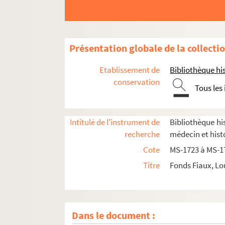
Présentation globale de la collecti
Etablissement de
Bibliothèque his
conservation
Tous les
Intitulé de l'instrument de
Bibliothèque his
recherche
médecin et hist
Documents relatifs à ses activités de médeci
Cote
MS-1723 à MS-1
4-MS-1726. Notes diverses de Louis Fiaux
Titre
Fonds Fiaux, Lo
4-MS-1727. Jeanne d'Arc, la Pucelle
4-MS-1728. Moeurs des prêtres et du clergé : l
4-MS-1729. Le mariage et le divorce
Dans le document :
Etudes relatives à la médecine et à la police