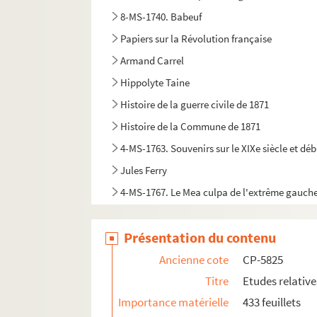
8-MS-1740. Babeuf
Papiers sur la Révolution française
Armand Carrel
Hippolyte Taine
Histoire de la guerre civile de 1871
Histoire de la Commune de 1871
4-MS-1763. Souvenirs sur le XIXe siècle et déb
Jules Ferry
4-MS-1767. Le Mea culpa de l'extrême gauche p
Biographies d'hommes politiques
Présentation du contenu
Jean Jaurès
Ancienne cote
CP-5825
Titre
Etudes relative
Importance matérielle
433 feuillets