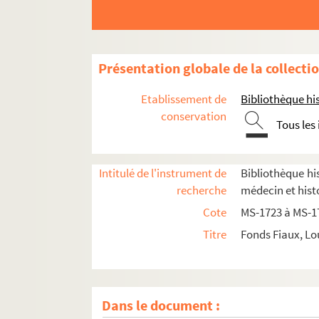
Présentation globale de la collecti
Etablissement de
Bibliothèque his
conservation
Tous les
Intitulé de l'instrument de
Bibliothèque his
recherche
médecin et hist
Cote
MS-1723 à MS-1
Documents relatifs à ses activités de médeci
Titre
Fonds Fiaux, Lo
4-MS-1726. Notes diverses de Louis Fiaux
4-MS-1727. Jeanne d'Arc, la Pucelle
4-MS-1728. Moeurs des prêtres et du clergé : l
Dans le document :
4-MS-1729. Le mariage et le divorce