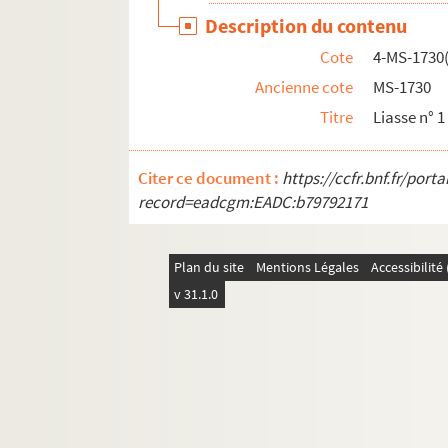
Description du contenu
Cote
4-MS-1730(
Ancienne cote
MS-1730
Titre
Liasse n° 1 
Citer ce document :
https://ccfr.bnf.fr/por
record=eadcgm:EADC:b79792171
Plan du site
Mentions Légales
Accessibilit
v 31.1.0