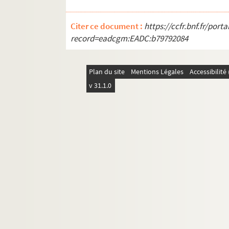
Citer ce document :
https://ccfr.bnf.fr/por
record=eadcgm:EADC:b79792084
Plan du site
Mentions Légales
Accessibilit
v 31.1.0