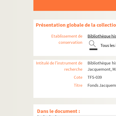
Présentation globale de la collecti
Etablissement de
Bibliothèque his
Vie professionnelle
conservation
Tous les
Acteur
Metteur en scène
Intitulé de l'instrument de
Bibliothèque his
Directeur de théâtre, de festivals, de compa
recherche
Jacquemont, Ma
Studio des Champs-Elysées
Cote
TFS-039
Titre
Fonds Jacquemo
4-TFS-039-1683. Histoire du Studio
Concerts
Danse
Dans le document :
Danses de l'Inde : Kumari Malav