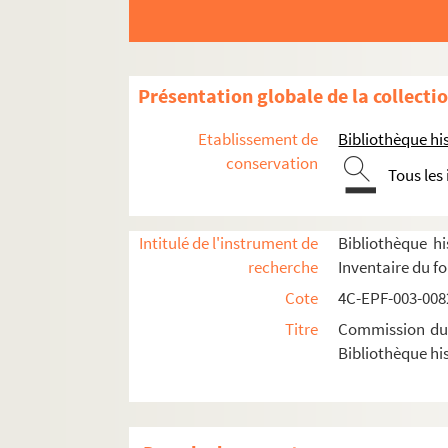
Dossier n° 30
Dossier n° 32
Dossier n° 32 bis
Présentation globale de la collecti
Dossier n° 33
Etablissement de
Bibliothèque his
Dossier n° 34
conservation
Tous les
Dossier n° 35
Dossier n° 36
Dossier n° 37
Intitulé de l'instrument de
Bibliothèque hi
recherche
Inventaire du f
Dossier n° 38
Cote
4C-EPF-003-0082
Dossier n° 39
Titre
Commission du V
Dossier n° 41
Bibliothèque his
Dossier n° 44
Dossier n° 45
Dossier n° 46