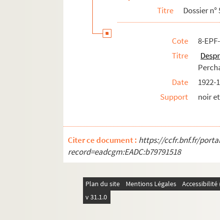
Titre
Dossier n° 
Cote
8-EPF
Titre
Desp
Perch
Date
1922-1
Support
noir e
Citer ce document :
https://ccfr.bnf.fr/por
record=eadcgm:EADC:b79791518
Plan du site
Mentions Légales
Accessibilit
v 31.1.0